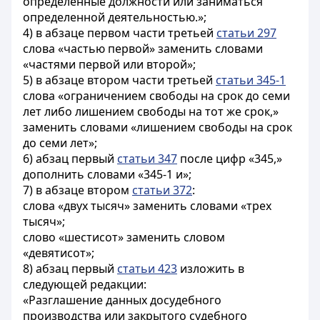
определенные должности или заниматься
определенной деятельностью.»;
4) в абзаце первом части третьей
статьи 297
слова «частью первой» заменить словами
«частями первой или второй»;
5) в абзаце втором части третьей
статьи 345-1
слова «ограничением свободы на срок до семи
лет либо лишением свободы на тот же срок,»
заменить словами «лишением свободы на срок
до семи лет»;
6) абзац первый
статьи 347
после цифр «345,»
дополнить словами «345-1 и»;
7) в абзаце втором
статьи 372
:
слова «двух тысяч» заменить словами «трех
тысяч»;
слово «шестисот» заменить словом
«девятисот»;
8) абзац первый
статьи 423
изложить в
следующей редакции:
«Разглашение данных досудебного
производства или закрытого судебного