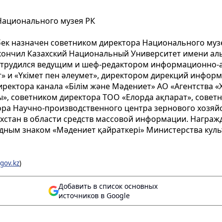
Национального музея РК
бек назначен советником директора Национального музе
Окончил Казахский Национальный Университет имени ал
 трудился ведущим и шеф-редактором информационно-а
 и «Yкімет пен әлеумет», директором дирекций инфор
иректора канала «Білім және Мәдениет» АО «Агентства 
», советником директора ТОО «Елорда ақпарат», советн
ора Научно-производственного центра зернового хозяйс
ахстан в области средств массовой информации. Награ
грудным знаком «Мәдениет қайраткері» Министерства кул
.gov.kz
)
Добавить в список основных
источников в Google