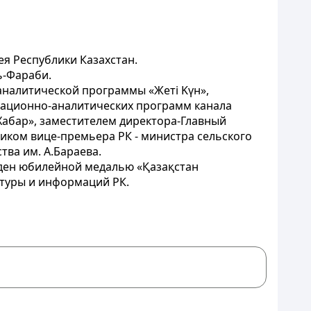
я Республики Казахстан.
ь-Фараби.
налитической программы «Жетi Kүн»,
мационно-аналитических программ канала
«Хабар», заместителем директора-Главный
иком вице-премьера РК - министра сельского
тва им. А.Бараева.
жден юбилейной медалью «Қазақстан
ьтуры и информаций РК.