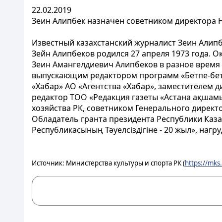
22.02.2019
Зеин Алипбек назначен советником директора 
Известный казахстанский журналист Зеин Алип
Зейн Алипбеков родился 27 апреля 1973 года. 
Зеин Амангелдиевич Алипбеков в разное время
выпускающим редактором программ «Бетпе-бет»
«Хабар» АО «Агентства «Хабар», заместителем д
редактор ТОО «Редакция газеты «Астана ақшамы
хозяйства РК, советником Генерального директ
Обладатель гранта президента Республики Каз
Республикасының Тәуелсіздігіне - 20 жыл», на
Источник: Министерства культуры и спорта РК (
https://mks