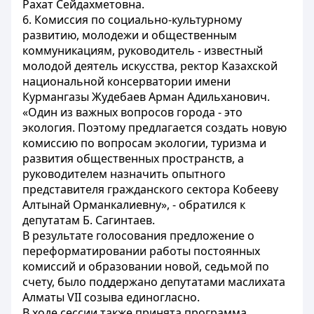
Рахат Сейдахметовна.
6. Комиссия по социально-культурному
развитию, молодежи и общественным
коммуникациям, руководитель - известный
молодой деятель искусства, ректор Казахской
национальной консерватории имени
Курмангазы Жудебаев Арман Адильханович.
«Один из важных вопросов города - это
экология. Поэтому предлагается создать новую
комиссию по вопросам экологии, туризма и
развития общественных пространств, а
руководителем назначить опытного
представителя гражданского сектора Кобееву
Алтынай Орманкалиевну», - обратился к
депутатам Б. Сагинтаев.
В результате голосования предложение о
переформатировании работы постоянных
комиссий и образовании новой, седьмой по
счету, было поддержано депутатами маслихата
Алматы VII созыва единогласно.
В ходе сессии также принята программа