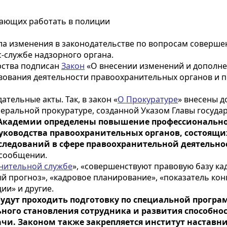
елающих работать в полиции
ла изменения в законодательстве по вопросам соверш
с-службе надзорного органа.
арства подписан
Закон
«О внесении изменений и дополне
твования деятельности правоохранительных органов и
тельные акты. Так, в закон «
О Прокуратуре
» внесены 
еральной прокуратуре, созданной Указом Главы госуда
Академии определены повышение профессиональног
руководства правоохранительных органов, состоящи
ледований в сфере правоохранительной деятельнос
в сообщении.
нительной службе
», «совершенствуют правовую базу к
вый прогноз», «кадровое планирование», «показатель ко
ии» и другие.
удут проходить подготовку по специальной програ
ного становления сотрудника и развития способнос
чи. Законом также закрепляется институт наставни