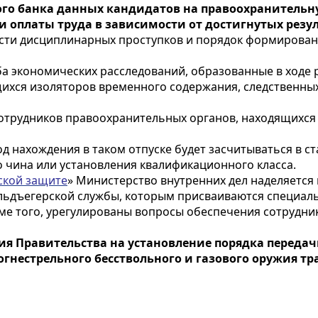
го банка данных кандидатов на правоохранительну
оплаты труда в зависимости от достигнутых резу
жести дисциплинарных проступков и порядок формирова
ба экономических расследований, образованные в ходе 
ихся изоляторов временного содержания, следственных
трудников правоохранительных органов, находящихся в
од нахождения в таком отпуске будет засчитываться в с
о чина или установления квалификационного класса.
ской защите
» Министерство внутренних дел наделяетс
ьдъегерской службы, которым присваиваются специаль
ме того, урегулированы вопросы обеспечения сотрудн
я Правительства на установление порядка передач
огнестрельного бесствольного и газового оружия т