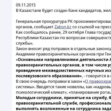
09.11.2015
В Казахстане будет создан банк кандидатов, ж
Генеральная прокуратура РК прокомментирова
органов, сообщает
Zakon.kz
со ссылкой на прес
Как сообщалось ранее, 29 октября Глава госуд
Республики Казахстан по вопросам совершенс
службы».
Закон вносит ряд поправок в отдельные законода
Академии правоохранительных органов при Ген
«
Основными направлениями деятельности 
правоохранительных органов, в том числе 
проведение межведомственных научных исс
послевузовского образования»
, - говорится 
В свою очередь поправки в закон «
О правоохра
системы». Вводятся такие новеллы, как «кадро
психологический климат», «планирование ротац
Молодые сотрудники, принятые на службу, б
правоохранительной службе, профессиональ
выполнять возложенные на сотрудника зада