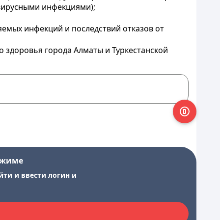
 вирусными инфекциями);
емых инфекций и последствий отказов от
о здоровья города Алматы и Туркестанской
ежиме
йти и ввести логин и