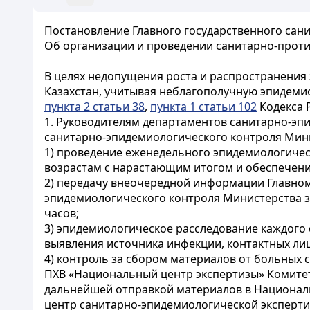
Постановление Главного государственного санит
Об организации и проведении санитарно-проти
В целях недопущения роста и распространения
Казахстан, учитывая неблагополучную эпидеми
пункта 2 статьи 38
,
пункта 1 статьи 102
Кодекса 
1. Руководителям департаментов санитарно-эпи
санитарно-эпидемиологического контроля Мини
1) проведение еженедельного эпидемиологичес
возрастам с нарастающим итогом и обеспечени
2) передачу внеочередной информации Главному
эпидемиологического контроля Министерства зд
часов;
3) эпидемиологическое расследование каждого 
выявления источника инфекции, контактных лиц
4) контроль за сбором материалов от больных 
ПХВ «Национальный центр экспертизы» Комитет
дальнейшей отправкой материалов в Национал
центр санитарно-эпидемиологической эксперт