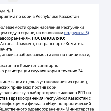
ода № 1
иятий по кори в Республике Казахстан
болеваемости среди населения Республики
ем году в стране, на основании
подпункта 3)
равоохранения»,
ПОСТАНОВЛЯЮ
:
 Астана, Шымкент, на транспорте Комитета
печить:
 анализа заболеваемости лиц по привитости,
хстан и в Комитет санитарно-
о регистрации случаев кори в течение 24
 инфекции с целью установления их границ,
ских прививках против кори;
ирусологическую лабораторию филиалов РГП на
тва здравоохранения Республики Казахстан с
и инфекциями филиала «Научно-практический
общественного здравоохранения» Министерства