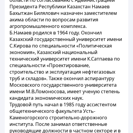
области по согласованию с Администрацией
Президента Республики Казахстан Намаев
Бахытжан Билялович назначен заместителем
акима области по вопросам развития
агропромышленного комплекса.
Б.Намаев родился в 1964 году. Окончил
Казахский государственный университет имени
С.Кирова по специальности «Политическая
экономия», Казахский национальный
технический университет имени К.Сатпаева по
специальности «Проектирование,
строительство и эксплуатация нефтегазовых
труб и складов». Также окончил аспирантуру
Московского государственного университета
имени М.В.Ломоносова, имеет ученую степень
кандидата экономических наук.
Трудовой путь начал в 1985 году ассистентом
общетехнического факультета Усть-
Каменогорского строительно-дорожного
института. После занимал ответственные
руководящие должности в частном секторе и в