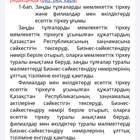
редакцияда (
бұр. ред. қара
)
1-бап. Заңды тұлғаларды мемлекеттік тіркеу
және филиалдар мен өкілдіктерді
есептік тіркеу ұғымы
Заңды тұлғаларды мемлекеттiк тiркеу
мемлекеттік тіркеуге ұсынылған құжаттардың
Қазақстан Республикасының заңнамасына
сәйкестiгiн тексерудi, Бизнес-сәйкестендіру
нөмiрi беріле отырып, оларға мемлекеттiк тiркеу
туралы анықтама беруді, заңды тұлғалар туралы
мәлiметтердi Бизнес-сәйкестендiру нөмiрлерiнiң
ұлттық тiзiлiмiне енгiзудi қамтиды.
Филиалдар мен өкілдіктерді есептік тіркеу
есептік тіркеуге ұсынылған құжаттардың
Қазақстан Республикасының заңнамалық
актілеріне сәйкестігін тексеруді, Бизнес-
сәйкестендіру нөмiрi беріле отырып, оларға
есептік тіркеу туралы анықтама беруді,
филиалдар мен өкілдіктер туралы мәліметтерді
Бизнес-сәйкестендiру нөмiрлерiнiң ұлттық
тiзiлiмiне енгізуді қамтиды.