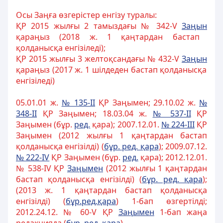
Осы Заңға өзгерістер енгізу туралы:
ҚР 2015 жылғы 2 тамыздағы № 342-V
Заңын
қараңыз (2018 ж. 1 қаңтардан бастап
қолданысқа енгізіледі);
ҚР 2015 жылғы 3 желтоқсандағы № 432-V
Заңын
қараңыз (2017 ж. 1 шілдеден бастап қолданысқа
енгізіледі)
05.01.01 ж.
№ 135-II
ҚР Заңымен; 29.10.02 ж.
№
348-II
ҚР Заңымен; 18.03.04 ж.
№ 537-II
ҚР
Заңымен (бұр.
ред.
қара); 2007.12.01.
№ 224-III
ҚР
Заңымен (2012 жылғы 1 қаңтардан бастап
қолданысқа енгізілді) (
бұр. ред. қара
); 2009.07.12.
№ 222-ІV
ҚР Заңымен (бұр.
ред.
қара); 2012.12.01.
№ 538-ІV ҚР
Заңымен
(2012 жылғы 1 қаңтардан
бастап қолданысқа енгізілді) (
бұр. ред. қара
);
(2013 ж. 1 қаңтардан бастап қолданысқа
енгізілді) (
бұр.ред.қара
) 1-бап өзгертілді;
2012.24.12. № 60-V ҚР
Заңымен
1-бап жаңа