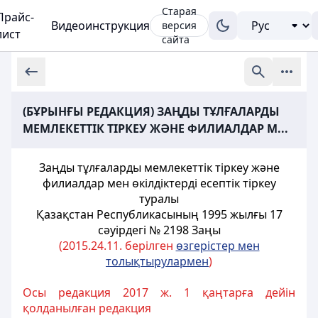
Старая
Прайс-
Видеоинструкция
версия
лист
сайта
(БҰРЫНҒЫ РЕДАКЦИЯ) ЗАҢДЫ ТҰЛҒАЛАРДЫ
МЕМЛЕКЕТТІК ТІРКЕУ ЖӘНЕ ФИЛИАЛДАР М...
Заңды тұлғаларды мемлекеттік тіркеу және
филиалдар мен өкілдіктерді
есептік тіркеу
туралы
Қазақстан Республикасының 1995 жылғы 17
сәуiрдегі № 2198 Заңы
(2015.24.11. берілген
өзгерістер мен
толықтырулармен
)
Осы редакция 2017 ж. 1 қаңтарға дейін
қолданылған редакция