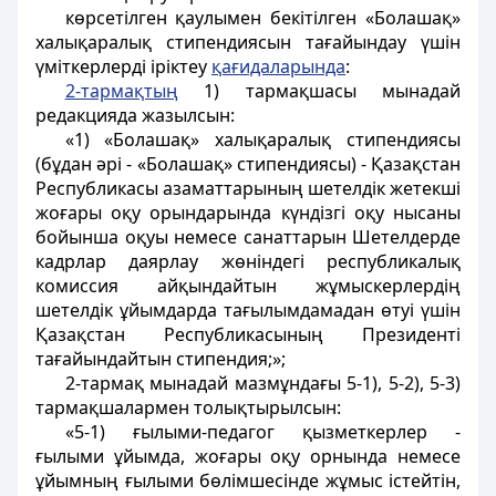
көрсетілген қаулымен бекітілген «Болашақ»
халықаралық стипендиясын тағайындау үшін
үміткерлерді іріктеу
қағидаларында
:
2-тармақтың
1) тармақшасы мынадай
редакцияда жазылсын:
«1) «Болашақ» халықаралық стипендиясы
(бұдан әрі - «Болашақ» стипендиясы) - Қазақстан
Республикасы азаматтарының шетелдік жетекші
жоғары оқу орындарында күндізгі оқу нысаны
бойынша оқуы немесе санаттарын Шетелдерде
кадрлар даярлау жөніндегі республикалық
комиссия айқындайтын жұмыскерлердің
шетелдік ұйымдарда тағылымдамадан өтуі үшін
Қазақстан Республикасының Президенті
тағайындайтын стипендия;»;
2-тармақ мынадай мазмұндағы 5-1), 5-2), 5-3)
тармақшалармен толықтырылсын:
«5-1) ғылыми-педагог қызметкерлер -
ғылыми ұйымда, жоғары оқу орнында немесе
ұйымның ғылыми бөлімшесінде жұмыс істейтін,