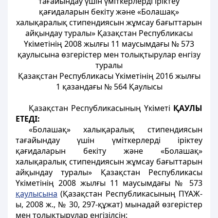
тағайындау үшін үміткерлерді іріктеу
қағидаларын бекіту және «Болашақ»
халықаралық стипендиясын жұмсау бағыттарын
айқындау туралы» Қазақстан Республикасы
Үкіметінің 2008 жылғы 11 маусымдағы № 573
қаулысына өзгерістер мен толықтырулар енгізу
туралы
Қазақстан Республикасы Үкіметінің 2016 жылғы
1 қазандағы № 564 Қаулысы
Қазақстан Республикасының Үкіметі
ҚАУЛЫ
ЕТЕДІ:
«Болашақ» халықаралық стипендиясын
тағайындау үшін үміткерлерді іріктеу
қағидаларын бекіту және «Болашақ»
халықаралық стипендиясын жұмсау бағыттарын
айқындау туралы» Қазақстан Республикасы
Үкіметінің 2008 жылғы 11 маусымдағы № 573
қаулысына
(Қазақстан Республикасының ПҮАЖ-
ы, 2008 ж., № 30, 297-құжат) мынадай өзгерістер
мен толықтырулар енгізілсін: