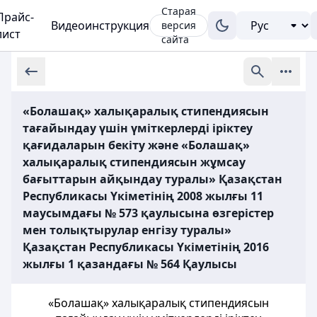
Старая
Прайс-
Видеоинструкция
версия
лист
сайта
«Болашақ» халықаралық стипендиясын
тағайындау үшін үміткерлерді іріктеу
қағидаларын бекіту және «Болашақ»
халықаралық стипендиясын жұмсау
бағыттарын айқындау туралы» Қазақстан
Республикасы Үкіметінің 2008 жылғы 11
маусымдағы № 573 қаулысына өзгерістер
мен толықтырулар енгізу туралы»
Қазақстан Республикасы Үкіметінің 2016
жылғы 1 қазандағы № 564 Қаулысы
«Болашақ» халықаралық стипендиясын