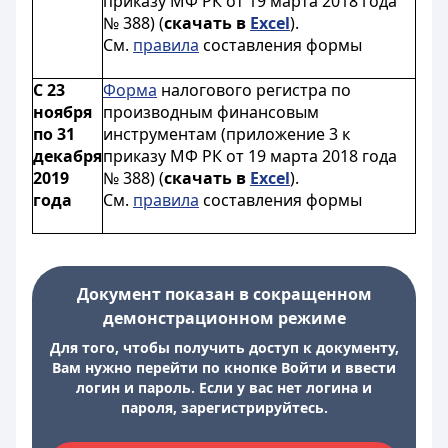
приказу МФ РК от 19 марта 2018 года
№ 388) (
скачать в
Excel
).
См.
правила
составления формы
С 23
Форма
налогового регистра по
ноября
производным финансовым
по 31
инструментам (приложение 3 к
декабря
приказу МФ РК от 19 марта 2018 года
2019
№ 388) (
скачать в
Excel
).
года
См.
правила
составления формы
Документ показан в сокращенном
демонстрационном режиме
Для того, чтобы получить доступ к документу,
Вам нужно перейти по кнопке Войти и ввести
логин и пароль. Если у вас нет логина и
пароля, зарегистрируйтесь.