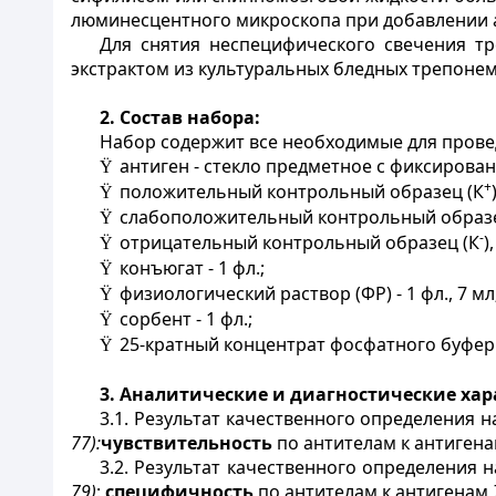
люминесцентного микроскопа при добавлении 
Для снятия неспецифического свечения тр
экстрактом из культуральных бледных трепоне
2. Состав набора:
Набор содержит все необходимые для прове
антиген - стекло предметное с фиксиров
Ÿ
+
положительный контрольный образец (К
Ÿ
слабоположительный контрольный образе
Ÿ
-
отрицательный контрольный образец (К
)
Ÿ
конъюгат - 1 фл.;
Ÿ
физиологический раствор (ФР) - 1 фл., 7 мл
Ÿ
сорбент - 1 фл.;
Ÿ
25-кратный концентрат фосфатного буферно
Ÿ
3. Аналитические и диагностические ха
3.1. Результат качественного определения 
77):
чувствительность
по антителам к антиген
3.2. Результат качественного определения 
79)
:
специфичность
по антителам к антигенам