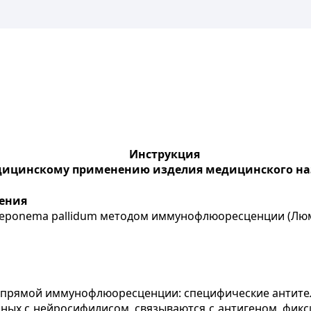
Инструкция
дицинскому применению изделия медицинского н
ения
Treponema pallidum методом иммунофлюоресценции (Люм
епрямой иммунофлюоресценции: специфические антител
ных с нейросифилисом, связываются с антигеном, фикс