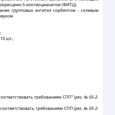
юоресцеин-5-изотиоцианатом (ФИТЦ).
ание групповых антител сорбентом - солевым
звуком.
:
10 шт.;
+
соответствовать требованиям СПП
(
рег. № 05-2-
-
соответствовать требованиям СПП
(рег. № 05-2-