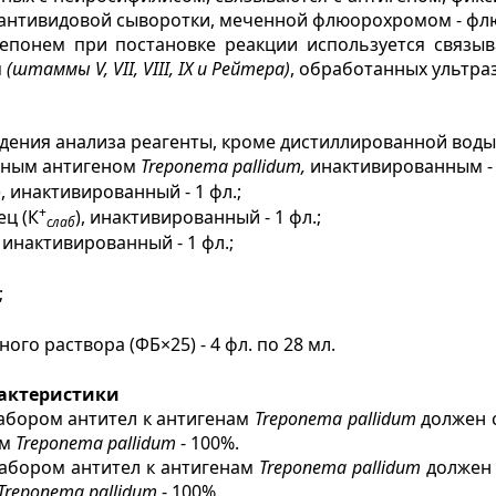
антивидовой сыворотки, меченной флюорохромом - фл
епонем при постановке реакции используется связыв
м
(штаммы V, VII, VIII, IX и Рейтера)
, обработанных ультра
дения анализа реагенты, кроме дистиллированной воды
анным антигеном
Treponema pallidum,
инактивированным - 
), инактивированный - 1 фл.;
+
ц (К
), инактивированный - 1 фл.;
слаб
, инактивированный - 1 фл.;
;
го раствора (ФБ×25) - 4 фл. по 28 мл.
рактеристики
набором антител к антигенам
Treponema pallidum
должен 
ам
Treponema pallidum
- 100%.
набором антител к антигенам
Treponema pallidum
должен 
Treponema pallidum
- 100%.