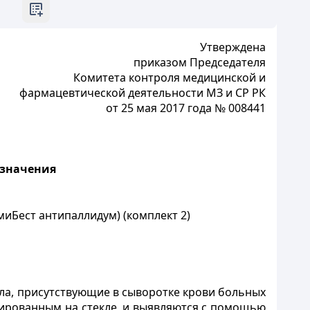
У
тверждена
приказом Председателя
Комитета контроля медицинской и
фармацевтической деятельности МЗ и СР РК
от 25 мая 2017 года № 008441
азначения
иБест антипаллидум) (комплект 2)
а, присутствующие в сыворотке крови больных
ированным на стекле, и выявляются с помощью