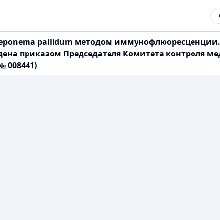
 Treponema pallidum методом иммунофлюоресценци
дена приказом Председателя Комитета контроля м
№ 008441)