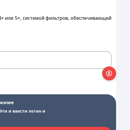
× или 5×, системой фильтров, обеспечивающей
ежиме
йти и ввести логин и