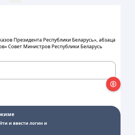
указов Президента Республики Беларусь», абзаца
ров» Совет Министров Республики Беларусь
ежиме
йти и ввести логин и