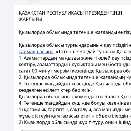
ҚАЗАҚСТАН РЕСПУБЛИКАСЫ ПРЕЗИДЕНТІНІҢ
ЖАРЛЫҒЫ
Қызылорда облысында төтенше жағдайды енгізу
Қызылорда облысы тұрғындарының қауіпсіздігі
тармақшасына
, «Төтенше жағдай туралы» Қаза
1. Азаматтардың маңызды және тікелей қауіпсізд
келтіру, азаматтардың құқықтары мен бостанды
сағат 00 минут мерзімі кезеңінде Қызылорда о
2. Қызылорда облысында төтенше жағдайдың күшін
3. Төтенше жағдайдың кезеңінде Қызылорда об
көзделген өкілеттіктер берілсін.
Қызылорда облысының коменданты болып Қызыл
4. Төтенше жағдайдың күшінде болуы кезеңінде
1) қоғамдық тәртіптің сақталуы, аса маңызды ме
жұмыс істеуін қамтамасыз ететін объектілердің к
2) Қызылорда облысында жүріп-тұру, оның ішінде