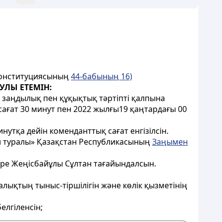
 Конституциясының
44-бабының 16)
УЛЫ ЕТЕМІН:
у, заңдылық пен құқықтық тәртіпті қалпына
ағат 30 минут пен 2022 жылғы19 қаңтардағы 00
утқа дейін коменданттық сағат енгізілсін.
й туралы» Қазақстан Республикасының
Заңымен
е Жеңісбайұлы Сұлтан тағайындалсын.
алықтың тыныс-тіршілігін және көлік қызметінің
елгіленсін;