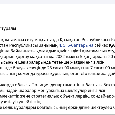
 туралы
н қамтамасыз ету мақсатында Қазақстан Республикасы
қстан Республикасы Заңының
4, 5, 6-баптарына
сәйкес
ҚА
ігіне байланысты қоғамдық қауіпсіздікті қамтамасыз ет
қтарын қорғау мақсатында 2022 жылғы 5 қаңтардағы 20 с
блысының шекараларында төтенше жағдай енгізілсін.
де болуы кезеңінде 23 сағат 00 минуттан 7 сағат 00 мин
лысының комендатурасы құрылып, оған «Төтенше жағда
орда облысы Полиция департаментінің бастығы Бектөр
 мынадай шаралар мен уақытша шектеулер енгізілсін:
млекеттік және стратегиялық объектілердің, сондай-ақ х
үзетілуі күшейтілсін;
 көлік құралдары қозғалысының еркіндігіне шектеулер б