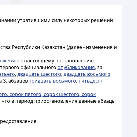
изнании утратившими силу некоторых решений
тва Республики Казахстан (далее - изменения и
ложению
к настоящему постановлению.
о первого официального
опубликования
, за
етьего
,
двадцать шестого
,
двадцать восьмого
,
а 3, абзацев
тридцать восьмого
,
пятьдесят
ого, сорок пятого, сорок шестого, сорок
 что в период приостановления данные абзацы
предоставление: