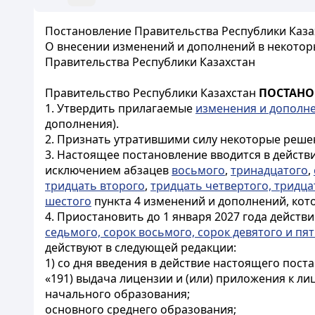
Постановление Правительства Республики Казах
О внесении изменений и дополнений в некотор
Правительства Республики Казахстан
Правительство Республики Казахстан
ПОСТАНО
1. Утвердить прилагаемые
изменения и дополн
дополнения).
2. Признать утратившими силу некоторые реше
3. Настоящее постановление вводится в действ
исключением абзацев
восьмого
,
тринадцатого
,
тридцать второго
,
тридцать четвертого, тридца
шестого
пункта 4 изменений и дополнений, котор
4. Приостановить до 1 января 2027 года действ
седьмого, сорок восьмого, сорок девятого и пят
действуют в следующей редакции:
1) со дня введения в действие настоящего поста
«191) выдача лицензии и (или) приложения к л
начального образования;
основного среднего образования;