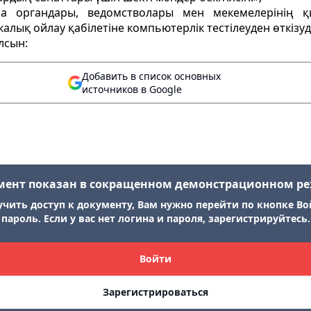
ра органдары, ведомстволары мен мекемелерінің қы
лық ойлау қабілетіне компьютерлік тестілеуден өткізу
лсын:
Добавить в список основных
источников в Google
мент показан в сокращенном демонстрационном р
учить доступ к документу, Вам нужно перейти по кнопке Во
пароль. Если у вас нет логина и пароля, зарегистрируйтесь.
Войти
Зарегистрироваться