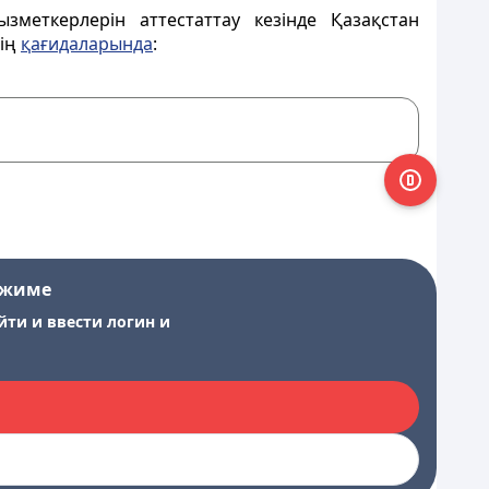
зметкерлерін аттестаттау кезінде Қазақстан
дің
қағидаларында
:
ежиме
йти и ввести логин и