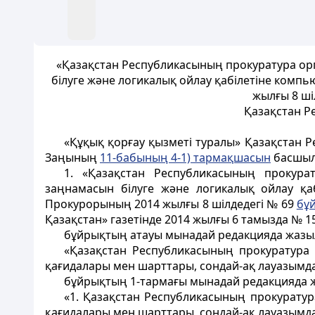
«Қазақстан Республикасының прокуратура ор
білуге және логикалық ойлау қабілетіне компь
жылғы 8 ші
Қазақстан Р
«Құқық қорғау қызметі туралы» Қазақстан
Заңының
11-бабының 4-1) тармақшасын
басшыл
1. «Қазақстан Республикасының прокура
заңнамасын білуге және логикалық ойлау қаб
Прокурорының 2014 жылғы 8 шілдедегі № 69
бұ
Қазақстан» газетінде 2014 жылғы 6 тамызда № 15
бұйрықтың атауы мынадай редакцияда жазы
«Қазақстан Республикасының прокуратура 
қағидалары мен шарттары, сондай-ақ лауазымда
бұйрықтың 1-тармағы мынадай редакцияда 
«1. Қазақстан Республикасының прокуратур
қағидалары мен шарттары, сондай-ақ лауазымдар