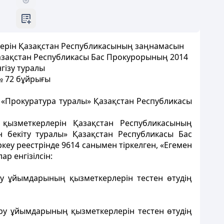
лерін Қазақстан Республикасының заңнамасын
 Қазақстан Республикасы Бас Прокурорының 2014
гізу туралы
№ 72 бұйрығы
 «Прокуратура туралы» Қазақстан Республикасы
 қызметкерлерін Қазақстан Республикасының
н бекіту туралы» Қазақстан Республикасы Бас
ркеу реестрінде 9614 санымен тіркелген, «Егемен
р енгізілсін:
ру ұйымдарының қызметкерлерін тестен өтудің
еру ұйымдарының қызметкерлерін тестен өтудің