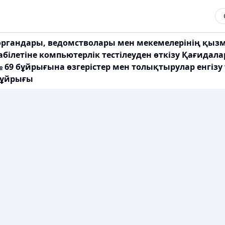
органдары, ведомстволары мен мекемелерінің қыз
білетіне компьютерлік тестілеуден өткізу Қағидал
 69 бұйрығына өзгерістер мен толықтырулар енгізу
 бұйрығы