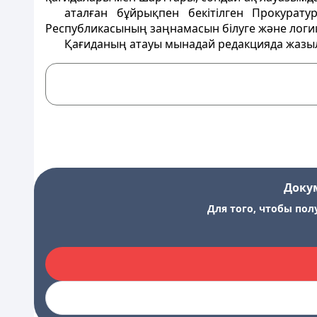
аталған бұйрықпен бекітілген Прокурату
Республикасының заңнамасын білуге және логика
Қағиданың атауы мынадай редакцияда жазы
Доку
Для того, чтобы пол