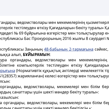
гандары, ведомстволары мен мекемелерінің қызметкер
ютерлік тестілеуден өткізу Қағидаларын бекіту туралы»
лдедегі № 69 бұйрығына өзгерістер мен толықтырулар ен
еспубликасы Бас Прокурорының 2016 жылғы 8 сәуірдегі 
 Республикасы Заңының
48-бабының 2-тармағына
сәйкес,
ыққа алып,
БҰЙЫРАМЫН
:
тура органдары, ведомстволары мен мекемелерінің
ілетіне компьютерлік тестілеуден өткізу Қағидалары
йрығына
(Нормативтік құқықтық актілерді мемлекеттік ті
1(28357) жарияланған) келесі өзгерістер мен толықтырула
лсын:
органдары, ведомстволары, мекемелері мен білім бе
рдың санаттары үшін шекті мәндер бекіту туралы»:
жазылсын:
а органдары, ведомстволары, мекемелері мен білім б
дың санаттары үшін шекті мәндер бекітілсін.»;