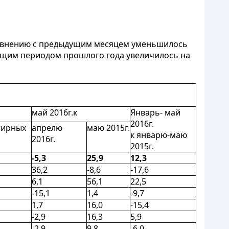
сравнению с предыдущим месяцем уменьшилось
ующим периодом прошлого года увеличилось на
май 2016г.к
Январь- май
2016г.
тирных
апрелю
маю 2015г.
к январю-маю
2016г.
2015г.
-5,3
25,9
12,3
36,2
-8,6
-17,6
6,1
56,1
22,5
-15,1
1,4
-9,7
1,7
16,0
-15,4
-2,9
16,3
5,9
-2,9
9,8
-6,0