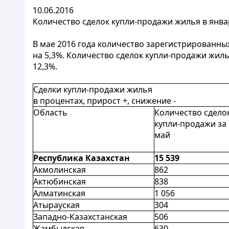
10.06.2016
Количество сделок купли-продажи жилья в январ
В мае 2016 года количество зарегистрированн
на 5,3%. Количество сделок купли-продажи жил
12,3%.
Сделки купли-продажи жилья
в процентах, прирост +, снижение -
Область
Количество сдело
купли-продажи за
май
Республика Казахстан
15 539
Акмолинская
862
Актюбинская
838
Алматинская
1 056
Атырауская
304
Западно-Казахстанская
506
Жамбылская
630