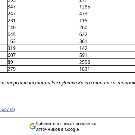
347
1285
247
473
231
115
140
260
645
622
163
361
319
142
607
591
89
2596
279
1831
истерства юстиции Республики Казахстан по состоянию н
t.gov.kz
)
Добавить в список основных
источников в Google