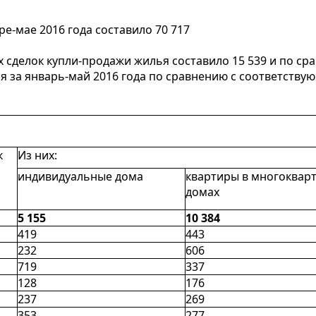
е-мае 2016 года составило 70 717
ых сделок купли-продажи жилья составило 15 539 и по 
ья за январь-май 2016 года по сравнению c соответств
к
Из них:
индивидуальные дома
квартиры в многоквар
домах
5 155
10 384
419
443
232
606
719
337
128
176
237
269
353
277