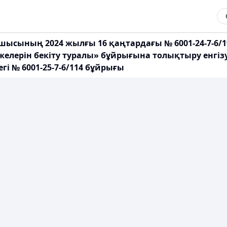
сшысының 2024 жылғы 16 қаңтардағы № 6001-24-7-6/
желерін бекіту туралы» бұйрығына толықтыру енгіз
гі № 6001-25-7-6/114 бұйрығы