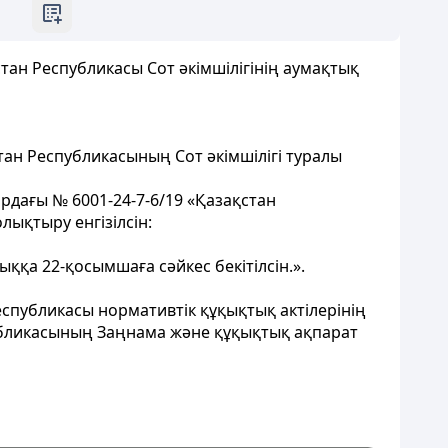
тан Республикасы Сот әкімшілігінің аумақтық
ан Республикасының Сот әкімшілігі туралы
ардағы № 6001-24-7-6/19 «Қазақстан
олықтыру енгізілсін:
ққа 22-қосымшаға сәйкес бекітілсін.».
еспубликасы нормативтік құқықтық актілерінің
публикасының Заңнама және құқықтық ақпарат