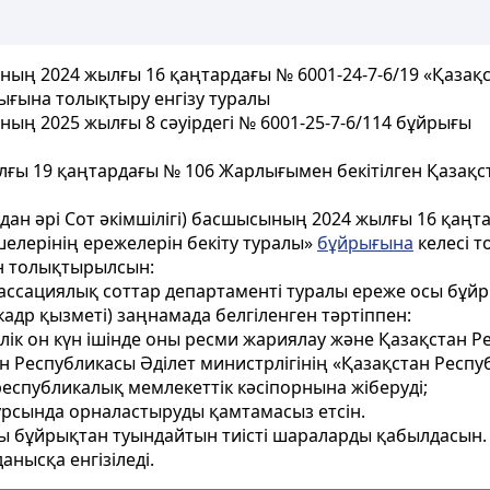
ның 2024 жылғы 16 қаңтардағы № 6001-24-7-6/19 «Қазақс
ығына толықтыру енгізу туралы
ның 2025 жылғы 8 сәуірдегі № 6001-25-7-6/114 бұйрығы
лғы 19 қаңтардағы № 106 Жарлығымен бекітілген Қазақст
ұдан әрі Сот әкімшілігі) басшысының 2024 жылғы 16 қаңт
шелерінің ережелерін бекіту туралы»
бұйрығына
келесі т
н толықтырылсын:
Кассациялық соттар департаменті туралы ереже осы бұйры
(кадр қызметі) заңнамада белгіленген тәртіппен:
елік он күн ішінде оны ресми жариялау және Қазақстан Р
ан Республикасы Әділет министрлігінің «Қазақстан Рес
спубликалық мемлекеттік кәсіпорнына жіберуді;
сурсында орналастыруды қамтамасыз етсін.
осы бұйрықтан туындайтын тиісті шараларды қабылдасын.
анысқа енгізіледі.