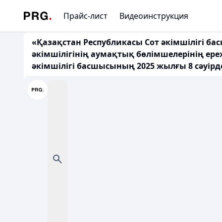
Прайс-лист
Видеоинструкция
«Қазақстан Республикасы Сот әкімшілігі ба
әкімшілігінің аумақтық бөлімшелерінің ере
әкімшілігі басшысының 2025 жылғы 8 сәуірде