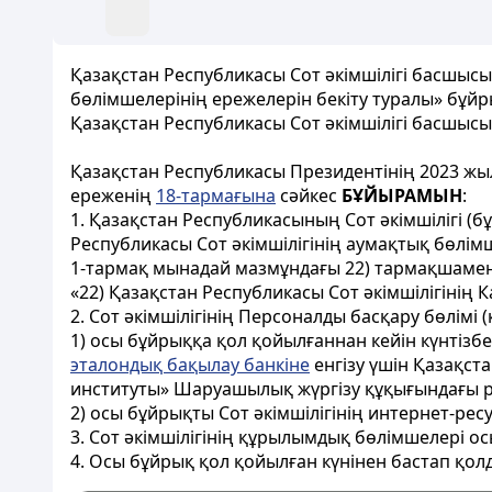
Қазақстан Республикасы Сот әкімшілігі басшысы
бөлімшелерінің ережелерін бекіту туралы» бұйр
Қазақстан Республикасы Сот әкімшілігі басшысы
Қазақстан Республикасы Президентінің 2023 жы
ереженің
18-тармағына
сәйкес
БҰЙЫРАМЫН
:
1. Қазақстан Республикасының Сот әкімшілігі (б
Республикасы Сот әкімшілігінің аумақтық бөлім
1-тармақ мынадай мазмұндағы 22) тармақшаме
«22) Қазақстан Республикасы Сот әкімшілігінің 
2. Сот әкімшілігінің Персоналды басқару бөлімі 
1) осы бұйрыққа қол қойылғаннан кейін күнтізб
эталондық бақылау банкіне
енгізу үшін Қазақст
институты» Шаруашылық жүргізу құқығындағы ре
2) осы бұйрықты Сот әкімшілігінің интернет-ре
3. Сот әкімшілігінің құрылымдық бөлімшелері 
4. Осы бұйрық қол қойылған күнінен бастап қолд