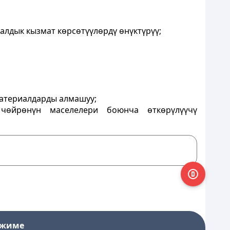
иалдык кызмат көрсөтүүлөрдү өнүктүрүү;
атериалдарды алмашуу;
чөйрөнүн маселелери боюнча өткөрүлүүчү
ежиме