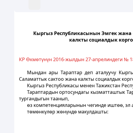
Кыргыз Республикасынын Эмгек жана 
калкты социалдык корг
КР Өкмөтүнүн 2016-жылдын 27-апрелиндеги № 1
Мындан ары Тараптар деп аталуучу Кыргы
Саламаттык сактоо жана калкты социалдык корг
Кыргыз Республикасы менен Тажикстан Респ
Тараптардын ортосундагы кызматташтык Та
тургандыгын таанып,
өз компетенцияларынын чегинде иштөө, эл 
төмөнкүлөр жөнүндө макулдашты: