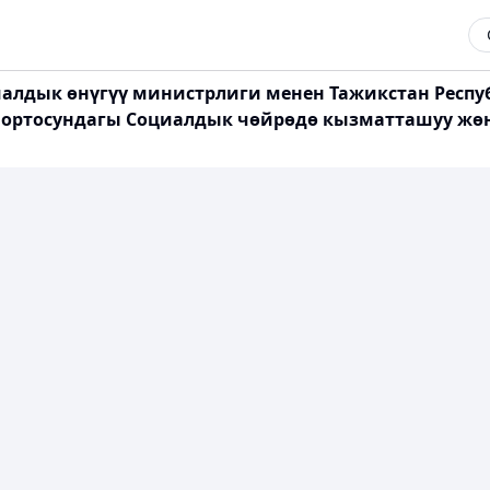
алдык өнүгүү министрлиги менен Тажикстан Респ
 ортосундагы Социалдык чөйрөдө кызматташуу жө