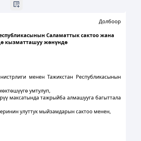
Долбоор
Республикасынын Саламаттык сактоо жана
дө кызматташуу жөнүндө
инистрлиги менен Тажикстан Республикасынын
мөктөшүүгө умтулуп,
рүү максатында тажрыйба алмашууга багыттала
еринин улуттук мыйзамдарын сактоо менен,