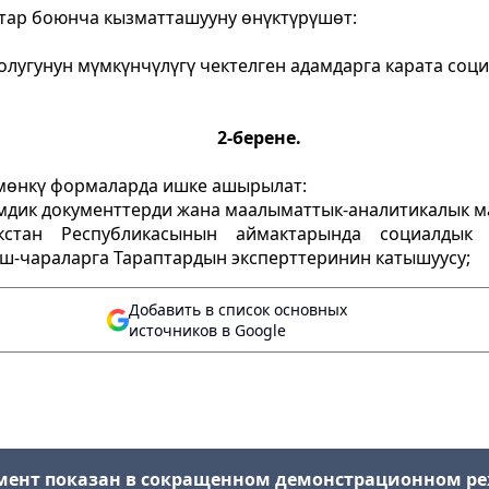
тар боюнча кызматташууну өнүктүрүшөт:
оолугунун мүмкүнчүлүгү чектелген адамдарга карата соц
2-берене.
мөнкү формаларда ишке ашырылат:
мдик документтерди жана маалыматтык-аналитикалык м
стан Республикасынын аймактарында социалдык 
ш-чараларга Тараптардын эксперттеринин катышуусу;
Добавить в список основных
источников в Google
мент показан в сокращенном демонстрационном р