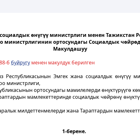
социалдык өнүгүү министрлиги менен Тажикстан 
оо министрлигинин ортосундагы Социалдык чөйрө
Макулдашуу
88-б
буйругу
менен макулдук берилген
з Республикасынын Эмгек жана социалдык өнүгүү м
оо министрлиги,
убликасынын ортосундагы мамилелерди өнүктүрүүгө кө
раптардын мамлекеттеринде социалдык чөйрөнү өнүктү
аралык милдеттенмелерди жана Тараптардын мамлекетт
1-берене.