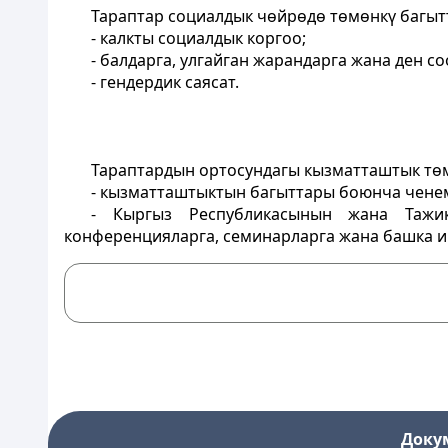
Тараптар социалдык чөйрөдө төмөнкү багыт
- калкты социалдык коргоо;
- балдарга, улгайган жарандарга жана ден с
- гендердик саясат.
Тараптардын ортосундагы кызматташтык тө
- кызматташтыктын багыттары боюнча чене
- Кыргыз Республикасынын жана Тажик
конференцияларга, семинарларга жана башка и
Доку