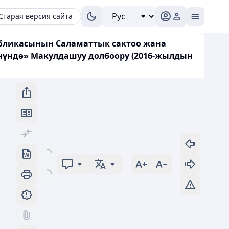
Старая версия сайта
убликасынын Саламаттык сактоо жана
нүндө» Макулдашуу долбоору (2016-жылдын