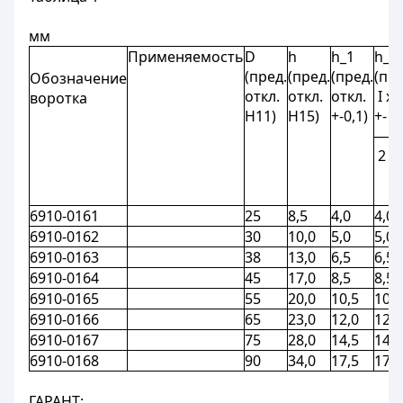
мм
Применяемость
D
h
h_1
h_2
(пред.
(пред.
(пред.
(пре
Обозначение
откл.
откл.
откл.
І x 
воротка
Н11)
Н15)
+-0,1)
+-
───
2
6910-0161
25
8,5
4,0
4,0
6910-0162
30
10,0
5,0
5,0
6910-0163
38
13,0
6,5
6,5
6910-0164
45
17,0
8,5
8,5
6910-0165
55
20,0
10,5
10,5
6910-0166
65
23,0
12,0
12,0
6910-0167
75
28,0
14,5
14,5
6910-0168
90
34,0
17,5
17,5
ГАРАНТ: