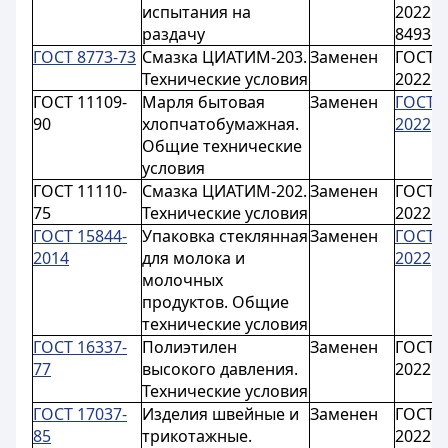
испытания на
2022 (
раздачу
8493:1
ГОСТ 8773-73
Смазка ЦИАТИМ-203.
Заменен
ГОСТ 8
Технические условия
2022
ГОСТ 11109-
Марля бытовая
Заменен
ГОСТ 1
90
хлопчатобумажная.
2022
Общие технические
условия
ГОСТ 11110-
Смазка ЦИАТИМ-202.
Заменен
ГОСТ 1
75
Технические условия
2022
ГОСТ 15844-
Упаковка стеклянная
Заменен
ГОСТ 1
2014
для молока и
2022
молочных
продуктов. Общие
технические условия
ГОСТ 16337-
Полиэтилен
Заменен
ГОСТ 1
77
высокого давления.
2022
Технические условия
ГОСТ 17037-
Изделия швейные и
Заменен
ГОСТ 1
85
трикотажные.
2022