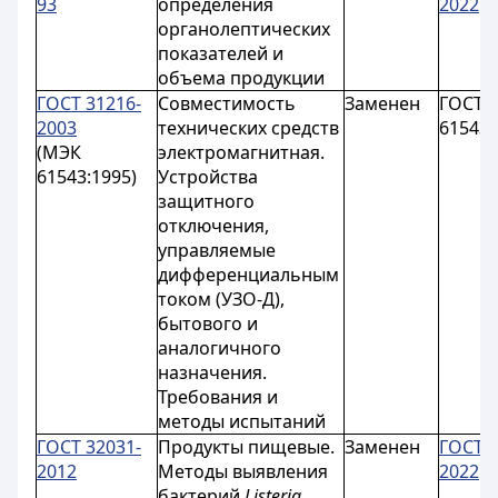
93
определения
2022
органолептических
показателей и
объема продукции
ГОСТ 31216-
Совместимость
Заменен
ГОСТ I
2003
технических средств
61543-
(МЭК
электромагнитная.
61543:1995)
Устройства
защитного
отключения,
управляемые
дифференциальным
током (УЗО-Д),
бытового и
аналогичного
назначения.
Требования и
методы испытаний
ГОСТ 32031-
Продукты пищевые.
Заменен
ГОСТ 3
2012
Методы выявления
2022
бактерий
Listeria