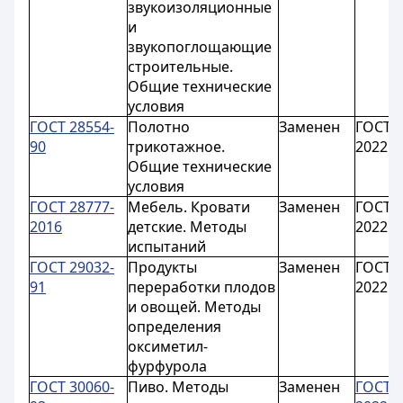
звукоизоляционные
и
звукопоглощающие
строительные.
Общие технические
условия
ГОСТ 28554-
Полотно
Заменен
ГОСТ 2
90
трикотажное.
2022
Общие технические
условия
ГОСТ 28777-
Мебель. Кровати
Заменен
ГОСТ 2
2016
детские. Методы
2022
испытаний
ГОСТ 29032-
Продукты
Заменен
ГОСТ 2
91
переработки плодов
2022
и овощей. Методы
определения
оксиметил-
фурфурола
ГОСТ 30060-
Пиво. Методы
Заменен
ГОСТ 3