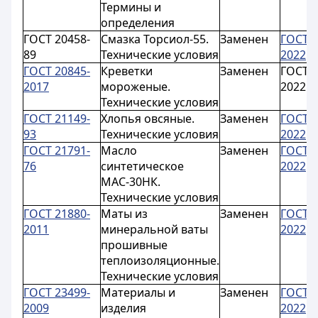
Термины и
определения
ГОСТ 20458-
Смазка Торсиол-55.
Заменен
ГОСТ 2
89
Технические условия
2022
ГОСТ 20845-
Креветки
Заменен
ГОСТ 2
2017
мороженые.
2022
Технические условия
ГОСТ 21149-
Хлопья овсяные.
Заменен
ГОСТ 2
93
Технические условия
2022
ГОСТ 21791-
Масло
Заменен
ГОСТ 2
76
синтетическое
2022
МАС-30НК.
Технические условия
ГОСТ 21880-
Маты из
Заменен
ГОСТ 2
2011
минеральной ваты
2022
прошивные
теплоизоляционные.
Технические условия
ГОСТ 23499-
Материалы и
Заменен
ГОСТ 2
2009
изделия
2022