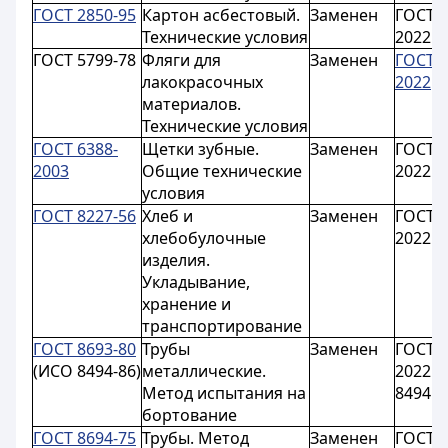
ГОСТ 2850-95
Картон асбестовый.
Заменен
ГОСТ 2
Технические условия
2022
ГОСТ 5799-78
Фляги для
Заменен
ГОСТ 5
лакокрасочных
2022
материалов.
Технические условия
ГОСТ 6388-
Щетки зубные.
Заменен
ГОСТ 6
2003
Общие технические
2022
условия
ГОСТ 8227-56
Хлеб и
Заменен
ГОСТ 8
хлебобулочные
2022
изделия.
Укладывание,
хранение и
транспортирование
ГОСТ 8693-80
Трубы
Заменен
ГОСТ 8
(ИСО 8494-86)
металлические.
2022 (
Метод испытания на
8494:2
бортование
ГОСТ 8694-75
Трубы. Метод
Заменен
ГОСТ 8