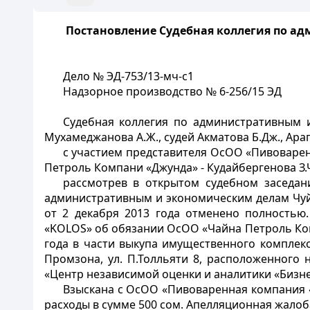
Постановление Судебная коллегия по а
Дело № ЭД-753/13-мч-с1
Надзорное производство № 6-256/15 ЭД
Судебная коллегия по административным и
Мухамеджанова А.Ж., судей Акматова Б.Дж., Арап
с участием представителя ОсОО «Пивоваренна
Петроль Компани «Джунда» - Кудайбергенова З.Ч. 
рассмотрев в открытом судебном заседа
административным и экономическим делам Чуйс
от 2 декабря 2013 года отменено полностью
«KOLOS» об обязании ОсОО «Чайна Петроль К
года в части выкупа имущественного комплек
Промзона, ул. П.Толльяти 8, расположенного
«Центр независимой оценки и аналитики «Бизнес 
Взыскана с ОсОО «Пивоваренная компания 
расходы в сумме 500 сом. Апелляционная жало