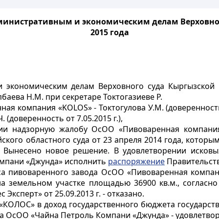
дминистративным и экономическим делам Верховно
2015 года
 экономическим делам Верховного суда Кыргызской Р
баева Н.М. при секретаре Токтогазиеве Р.
я компания «KOLOS» - Токтогулова У.М. (доверенность 
(доверенность от 7.05.2015 г.),
нии надзорную жалобу ОсОО «Пивоваренная компани
кого областного суда от 23 апреля 2014 года, котор
. Вынесено новое решение. В удовлетворении иско
омпани «Джунда» исполнить
распоряжение
Правительств
са пивоваренного завода ОсОО «Пивоваренная компания
 на земельном участке площадью 36900 кв.м., соглас
Эксперт» от 25.09.2013 г. - отказано.
«КОЛОС» в доход государственного бюджета государств
ба ОсОО «Чайна Петроль Компани «Джунда» - удовлетвор