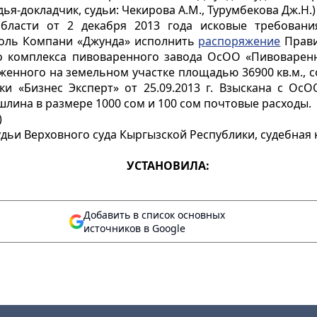
я-докладчик, судьи: Чекирова А.М., Турумбекова Дж.Н.)
бласти от 2 декабря 2013 года исковые требован
роль Компани «Джунда» исполнить
распоряжение
Прави
о комплекса пивоваренного завода ОсОО «Пивоваренна
оженного на земельном участке площадью 36900 кв.м.,
и «Бизнес Эксперт» от 25.09.2013 г. Взыскана с Ос
лина в размере 1000 сом и 100 сом почтовые расходы.
)
удьи Верховного суда Кыргызской Республики, судебная 
УСТАНОВИЛА:
Добавить в список основных
источников в Google