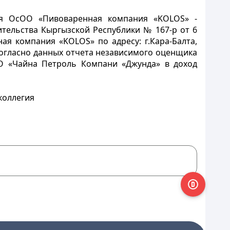
ия ОсОО «Пивоваренная компания «KOLOS» -
тельства Кыргызской Республики № 167-р от 6
я компания «KOLOS» по адресу: г.Кара-Балта,
 согласно данных отчета независимого оценщика
ОО «Чайна Петроль Компани «Джунда» в доход
коллегия