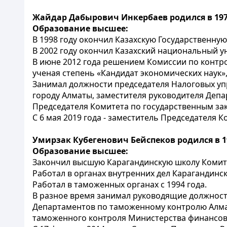
Жайдар Дабырович Инкербаев родился в 197
Образование высшее:
В 1998 году окончил Казахскую Государственну
В 2002 году окончил Казахский национальный у
В июне 2012 года решением Комиссии по контро
ученая степень «Кандидат экономических наук»
Занимал должности председателя Налоговых уп
городу Алматы, заместителя руководителя Депар
Председателя Комитета по государственным за
С 6 мая 2019 года - заместитель Председателя
Умирзак Кубегенович Бейспеков родился в 19
Образование высшее:
Закончил высшую Карагандинскую школу Комите
Работал в органах внутренних дел Карагандинско
Работал в таможенных органах с 1994 года.
В разное время занимал руководящие должности
Департаментов по таможенному контролю Алмат
таможенного контроля Министерства финансов 