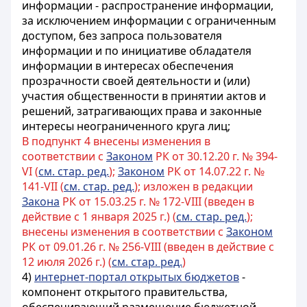
информации - распространение информации,
за исключением информации с ограниченным
доступом, без запроса пользователя
информации и по инициативе обладателя
информации в интересах обеспечения
прозрачности своей деятельности и (или)
участия общественности в принятии актов и
решений, затрагивающих права и законные
интересы неограниченного круга лиц;
В подпункт 4 внесены изменения в
соответствии с
Законом
РК от 30.12.20 г. № 394-
VI (
см. стар. ред.
);
Законом
РК от 14.07.22 г. №
141-VII (
см. стар. ред.
); изложен в редакции
Закона
РК от 15.03.25 г. № 172-VIII (введен в
действие с 1 января 2025 г.) (
см. стар. ред.
);
внесены изменения в соответствии с
Законом
РК от 09.01.26 г. № 256-VIII (введен в действие с
12 июля 2026 г.) (
см. стар. ред.
)
4)
интернет-портал открытых бюджетов
-
компонент открытого правительства
,