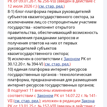
РК от 09.01.26 г. № 256-VIII (введен в действие с
12 июля 2026 г.) (
см. стар. ред.
)
8-1) блог-платформа первых руководителей
субъектов квазигосударственного сектора, за
исключением лиц со стопроцентным участием
государства - компонент открытого
правительства, обеспечивающий возможность
направления гражданами запросов и
получения ответов на них от первых
руководителей субъектов
квазигосударственного сектора;
9) исключен в соответствии с
Законом
РК от
30.12.20 г. № 394-VI
(
см. стар. ред.
)
10) единая платформа интернет-ресурсов
государственных органов - технологическая
платформа, предназначенная для размещения
интернет-ресурсов государственных органов;
В подпункт 11 внесены изменения в
соответствии с
Законом
РК от 14.07.22 г. № 141-
VII (
см. стар. ред.
); изложен в редакции
Закона
РК от 13.01.25 г. № 157-VIII (введен в действие с