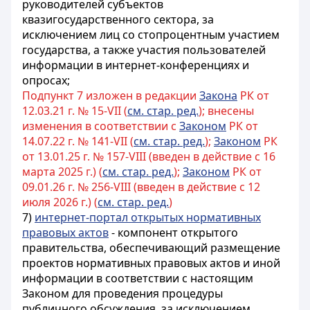
руководителей субъектов
квазигосударственного сектора, за
исключением лиц со стопроцентным участием
государства, а также участия пользователей
информации в интернет-конференциях и
опросах;
Подпункт 7 изложен в редакции
Закона
РК от
12.03.21 г. № 15-VII (
см. стар. ред.
); внесены
изменения в соответствии с
Законом
РК от
14.07.22 г. № 141-VII (
см. стар. ред.
);
Законом
РК
от 13.01.25 г. № 157-VIII (введен в действие с 16
марта 2025 г.) (
см. стар. ред.
);
Законом
РК от
09.01.26 г. № 256-VIII (введен в действие с 12
июля 2026 г.) (
см. стар. ред.
)
7)
интернет-портал открытых нормативных
правовых актов
- компонент открытого
правительства, обеспечивающий размещение
проектов нормативных правовых актов и иной
информации в соответствии с настоящим
Законом для проведения процедуры
публичного обсуждения,
за исключением