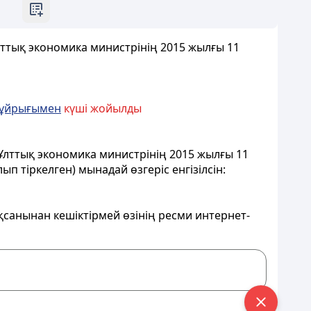
Ұлттық экономика министрінің 2015 жылғы 11
ұйрығымен
күші жойылды
ы Ұлттық экономика министрінің 2015 жылғы 11
ып тіркелген) мынадай өзгеріс енгізілсін:
оқсанынан кешіктірмей өзінің ресми интернет-