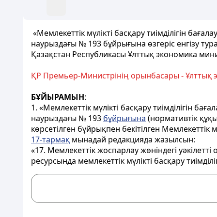
«Мемлекеттік мүлікті басқару тиімділігін бағал
наурыздағы № 193 бұйрығына өзгеріс енгізу тур
Қазақстан Республикасы Ұлттық экономика мин
ҚР Премьер-Министрінің орынбасары - Ұлттық 
БҰЙЫРАМЫН
:
1. «Мемлекеттік мүлікті басқару тиімділігін ба
наурыздағы № 193
бұйрығына
(нормативтік құқық
көрсетілген бұйрықпен бекітілген Мемлекеттік мү
17-тармақ
мынадай редакцияда жазылсын:
«17. Мемлекеттік жоспарлау жөніндегі уәкілетті
ресурсында мемлекеттік мүлікті басқару тиімділ