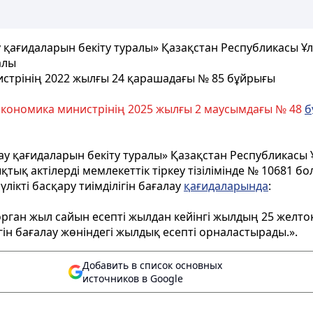
ау қағидаларын бекіту туралы» Қазақстан Республикасы 
алы
истрінің 2022 жылғы 24 қарашадағы № 85 бұйрығы
экономика министрінің 2025 жылғы 2 маусымдағы № 48
б
ғалау қағидаларын бекіту туралы» Қазақстан Республикас
тық актілерді мемлекеттік тіркеу тізілімінде № 10681 бол
лікті басқару тиімділігін бағалау
қағидаларында
:
 орган жыл сайын есепті жылдан кейінгі жылдың 25 желт
ігін бағалау жөніндегі жылдық есепті орналастырады.».
Добавить в список основных
источников в Google