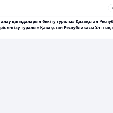
бағалау қағидаларын бекіту туралы» Қазақстан Респ
іс енгізу туралы» Қазақстан Республикасы Ұлттық