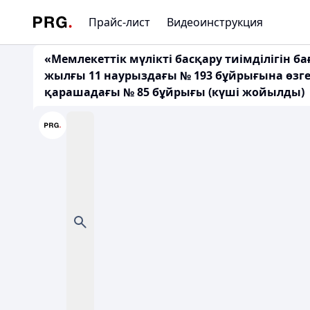
Прайс-лист
Видеоинструкция
«Мемлекеттік мүлікті басқару тиімділігін 
жылғы 11 наурыздағы № 193 бұйрығына өзгер
қарашадағы № 85 бұйрығы (күші жойылды)