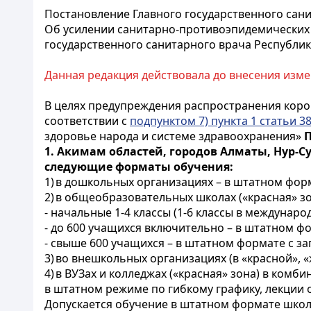
Постановление Главного государственного санит
Об усилении санитарно-противоэпидемических 
государственного санитарного врача Республики 
Данная редакция действовала до внесения изме
В целях предупреждения распространения корон
соответствии с
подпунктом 7) пункта 1 статьи 3
здоровье народа и системе здравоохранения»
1.
Акимам областей, городов Алматы, Нур-С
следующие форматы обучения:
1)
в дошкольных организациях – в штатном форма
2)
в общеобразовательных школах («красная» зо
- начальные 1-4 классы (1-6 классы в междунар
- до 600 учащихся включительно – в штатном ф
- свыше 600 учащихся – в штатном формате с з
3)
во внешкольных организациях (в «красной», «
4)
в ВУЗах и колледжах («красная» зона) в ком
в штатном режиме по гибкому графику, лекции 
Допускается обучение в штатном формате школ