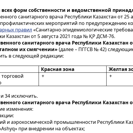
я
всех форм собственности и ведомственной прина
енного санитарного врача Республики Казахстан от 25 а
-профилактических мероприятий по предупреждению ко
арных правил
«Санитарно-эпидемиологические требова
 Казахстан от 5 августа 2021 года № ҚР ДСМ-76.
венного санитарного врача Республики Казахстан от 
тапном их смягчении»
(далее – ПГГСВ № 42) следующи
жить в следующей редакции:
Красная зона
Желтая з
с торговой
+
+
о
 и 34 исключить.
венного санитарного врача Республики Казахстан от
ие изменения:
акции:
ций и аэрокосмической промышленности Республики Каз
«Ashyq» при внедрении на объектах;