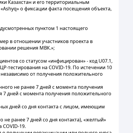
ики Казахстан и его территориальным
 «Ashyq» о фиксации факта посещения объекта,
редусмотренных
пунктом 1
настоящего
мер в отношении участников проекта в
новании решения МВК.»;
иентов со статусом «инфицирован» - код U07.1,
ЦР-тестирования на COVID-19. По истечении 10
ев независимо от получения положительного
ного не ранее 7 дней с момента получения
ия 7 дней с момента получения положительного
рных дней со дня контакта с лицом, имеющим
 не ранее 7 дней со дня контакта), «желтый»
а COVID-19.
я о получении ревакцинации или полного курса