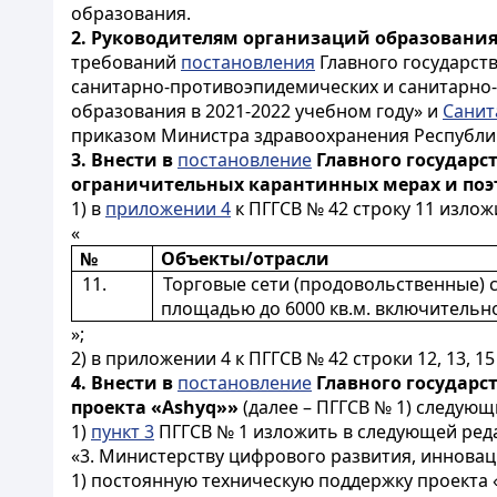
образования.
2.
Руководителям организаций
образовани
требований
постановления
Главного государств
санитарно-противоэпидемических и санитарно
образования в 2021-2022 учебном году» и
Санит
приказом Министра здравоохранения Республики
3. Внести в
постановление
Главного государст
ограничительных карантинных мерах и поэ
1) в
приложении 4
к ПГГСВ № 42 строку 11 изло
«
№
Объекты/отрасли
11.
Торговые сети (продовольственные) 
площадью до 6000 кв.м. включительн
»;
2) в приложении 4 к ПГГСВ № 42 строки 12, 13, 15
4.
Внести в
постановление
Главного государст
проекта «Ashyq»»
(далее – ПГГСВ № 1) следующ
1)
пункт 3
ПГГСВ № 1 изложить в следующей ред
«3. Министерству цифрового развития, иннова
1) постоянную техническую поддержку проекта 