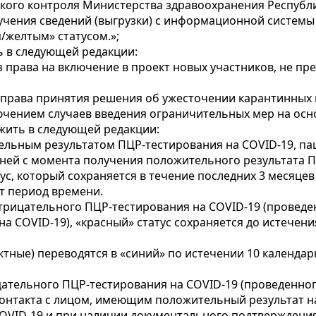
ского контроля Министерства здравоохранения Республ
учения сведений (выгрузки) с информационной системы
/желтым» статусом.»;
 в следующей редакции:
 права на включение в проект новых участников, не п
 права принятия решения об ужесточении карантинных 
ключением случаев введения ограничительных мер на ос
жить в следующей редакции:
тельным результатом ПЦР-тестирования на COVID-19, пац
 дней с момента получения положительного результата П
тус, который сохраняется в течение последних 3 месяц
от период времени.
рицательного ПЦР-тестирования на COVID-19 (проведен
а COVID-19), «красный» статус сохраняется до истечен
актные) переводятся в «синий» по истечении 10 календа
ательного ПЦР-тестирования на COVID-19 (проведенного
 контакта с лицом, имеющим положительный результат н
 COVID-19 и при наличии документального подтверждени