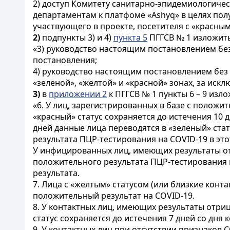
2) доступ Комитету санитарно-эпидемиологиче
департаментам к платфоме «Ashyq» в целях пол
участвующего в проекте, посетителя с «красным
2)
подпункты 3) и 4)
пункта 5
ПГГСВ № 1 изложить
«3) руководство настоящим постановлением без
постановления;
4) руководство настоящим постановлением без
«зеленой», «желтой» и «красной» зонах, за ис
3)
в
приложении 2
к ПГГСВ № 1
пункты 6
– 9 изло
«6. У лиц, зарегистрированных в базе с положи
«красный» статус сохраняется до истечения 10
дней данные лица переводятся в «зеленый» ста
результата ПЦР-тестирования на COVID-19 в эт
У инфицированных лиц, имеющих результаты от
положительного результата ПЦР-тестирования н
результата.
7. Лица с «желтым» статусом (или близкие конт
положительный результат на COVID-19.
8. У контактных лиц, имеющих результаты отриц
статус сохраняется до истечения 7 дней со дня
9. У контактных лиц при отсутствии признаков