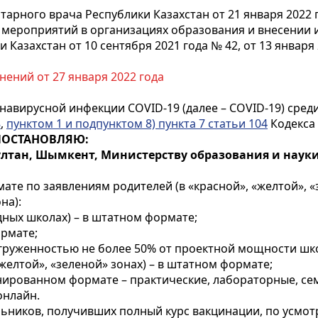
арного врача Республики Казахстан от 21 января 2022 
мероприятий в организациях образования и внесении 
Казахстан от 10 сентября 2021 года № 42, от 13 января 
нений от 27 января 2022 года
авирусной инфекции COVID-19 (далее – COVID-19) среди
8
,
пунктом 1 и подпунктом 8) пункта 7 статьи 104
Кодекса 
ПОСТАНОВЛЯЮ:
ултан, Шымкент, Министерству образования и науки
те по заявлениям родителей (в «красной», «желтой», «з
на):
одных школах) – в штатном формате;
ормате;
агруженностью не более 50% от проектной мощности шк
желтой», «зеленой» зонах) – в штатном формате;
бинированном формате – практические, лабораторные, с
онлайн.
ьников, получивших полный курс вакцинации, по усмо