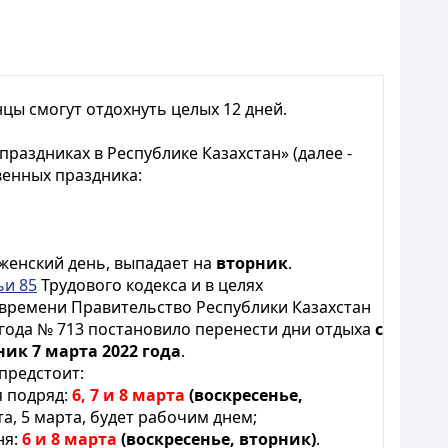
нцы смогут отдохнуть целых 12 дней.
праздниках в Республике Казахстан» (далее -
венных праздника:
 женский день, выпадает на
вторник
.
ьи 85
Трудового кодекса и в целях
времени Правительство Республики Казахстан
 года № 713 постановило перенести дни отдыха
с
ик 7 марта 2022 года
.
предстоит:
я подряд:
6,
7 и 8 марта
(воскресенье,
та, 5 марта, будет рабочим днем;
ня:
6 и
8 марта
(воскресенье, вторник)
.