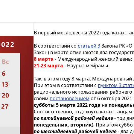
В первый месяц весны 2022 года казахста
В соответствии со
статьей 3
Закона РК «О 
Закон) в марте отмечаются два государст
8 марта
- Международный женский день;
21-23 марта
- Наурыз мейрамы.
Так, в этом году 8 марта, Международный
При этом в соответствии с
пунктом 3 стат
рационального использования рабочего 
своим
постановлением
от 6 октября 2021
субботы 5 марта 2022 года
на
понедельн
Соответственно, отдохнуть казахстанцам 
по пятидневной рабочей неделе
- три дн
понедельник, вторник)
. При этом суббо
по шестидневной рабочей неделе
- два д