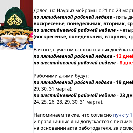
Далее, на Наурыз мейрамы с 21 по 23 мар
по пятидневной рабочей неделе
- пять д
воскресенье, понедельник, вторник, ср
по шестидневной рабочей неделе -
четыр
(воскресенье, понедельник, вторник, ср
В итоге, с учетом всех выходных дней каз
по пятидневной рабочей неделе
-
12 дне
по шестидневной рабочей неделе
-
8 дн
Рабочими днями будут:
по пятидневной рабочей неделе
-
19 дне
29, 30, 31 марта);
по шестидневной рабочей неделе
-
23 дн
24, 25, 26, 28, 29, 30, 31 марта).
Напоминаем также, что согласно
пункту 1
и праздничные дни допускается с письме
на основании акта работодателя, за иск