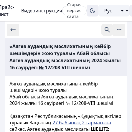
Старая
Прайс-
Видеоинструкция
версия
лист
сайта
«Аягөз аудандық мәслихатының кейбір
шешімдерін жою туралы» Абай облысы
Аягөз аудандық мәслихатының 2024 жылғы
16 сәуірдегі № 12/208-VIII шешімі
Аягөз аудандық мәслихатының кейбір
шешімдерін жою туралы
Абай облысы Аягөз аудандық мәслихатының
2024 жылғы 16 сәуірдегі № 12/208-VIII шешімі
Қазақстан Республикасының «Құқықтық актілер
туралы» Заңының
27 бабының 2 тармағына
сәйкес, Аягөз аудандық мәслихаты
ШЕШТІ: