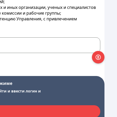
ий;
х и иных организации, ученых и специалистов
 комиссии и рабочие группы;
етенцию Управления, с привлечением
ежиме
йти и ввести логин и