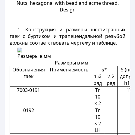
Nuts, hexagonal with bead and acme thread.
Design
1. Конструкция и размеры шестигранных
гаек с буртиком и трапецеидальной резьбой
должны соответствовать чертежу и таблице.
Размеры в мм
Размеры в мм
Обозначения
Применяемость
d
*
S (по
гаек
допус
1-й
2-й
h13)
ряд
ряд
7003-0191
Тr
17
10
× 2
0192
Тr
10
× 2
LH