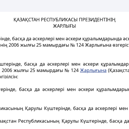
ҚАЗАҚСТАН РЕСПУБЛИКАСЫ ПРЕЗИДЕНТІНІҢ
ЖАРЛЫҒЫ
де, басқа да әскерлері мен әскери құралымдарында әск
нің 2006 жылғы 25 мамырдағы № 124 Жарлығына өзгеріс
штерінде, басқа да әскерлері мен әскери құралымдар
ің 2006 жылғы 25 мамырдағы № 124
Жарлығына
(Қазақста
ізілсін:
рінде, басқа да әскерлері мен әскери құралымдарын
бликасының Қарулы Күштерінде, басқа да әскерлері ме
зақстан Республикасының Қарулы Күштерінде, басқа д