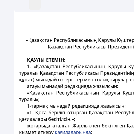
«Қазақстан Республикасының Қарулы Күштерін
Қазақстан Республикасы Президенті
ҚАУЛЫ ЕТЕМІН:
1. «Қазақстан Республикасының Қарулы Кү
туралы» Қазақстан Республикасы Президентін
құжат) мынадай өзгерістер мен толықтырулар енг
атауы мынадай редакцияда жазылсын:
«Қазақстан Республикасының Қарулы Күште
туралы»;
1-тармақ мынадай редакцияда жазылсын:
«1. Қоса беріліп отырған Қазақстан Респу
қағидалары бекітілсін.»;
жоғарыда аталған Жарлықпен бекітілген Қа
қызмет өткеру
қағидаларында
: