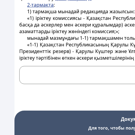
2-тармақта
:
1) тармақша мынадай редакцияда жазылсын:
«1) іріктеу комиссиясы - Қазақстан Респуб
басқа да әскерлер мен әскери құралымдар) әске
азаматтарды іріктеу жөніндегі комиссия;»;
мынадай мазмұндағы 1-1) тармақшамен тол
«1-1) Қазақстан Республикасының Қарулы К
Президенттік резерв) - Қарулы Күштер және Ұ
іріктеу тәртібінен өткен әскери қызметшілерінің т
Доку
Для того, чтобы пол