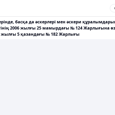
інде, басқа да әскерлері мен әскери құралымдарын
інің 2006 жылғы 25 мамырдағы № 124 Жарлығына өз
9 жылғы 5 қазандағы № 182 Жарлығы