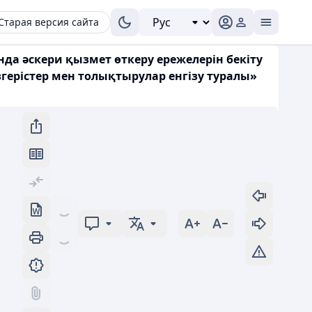
Старая версия сайта
да әскери қызмет өткеру ережелерін бекіту
герістер мен толықтырулар енгізу туралы»