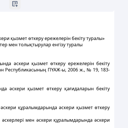
ери қызмет өткеру ережелерін бекіту туралы»
тер мен толықтырулар енгізу туралы
ында әскери қызмет өткеру ережелерін бекіту
н Республикасының ПҮАЖ-ы, 2006 ж., № 19, 183-
да әскери қызмет өткеру қағидаларын бекіту
н әскери құралымдарында әскери қызмет өткеру
а әскерлері мен әскери құралымдарында әскери