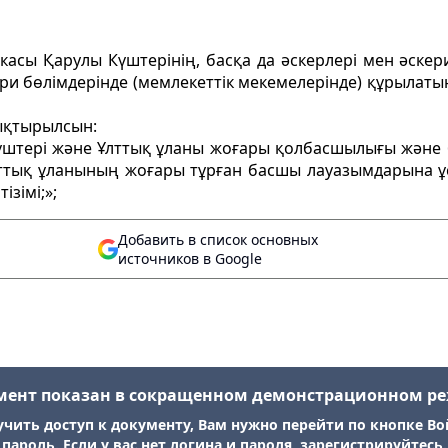
ликасы Қарулы Күштерінің, басқа да әскерлері мен әске
ри бөлімдерінде (мемлекеттік мекемелерінде) құрылаты
ықтырылсын:
үштері және Ұлттық ұланы жоғары қолбасшылығы және б
лттық ұланының жоғары тұрған басшы лауазымдарына ұ
ізімі;»;
Добавить в список основных
источников в Google
мент показан в сокращенном демонстрационном р
учить доступ к документу, Вам нужно перейти по кнопке Во
пароль. Если у вас нет логина и пароля, зарегистрируйтесь.