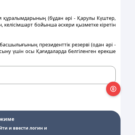
ри құралымдарының (бұдан әрі - Қарулы Күштер,
н, келісімшарт бойынша әскери қызметке кіретін
асшылығының президенттік резерві (одан әрі -
сыну үшін осы Қағидаларда белгіленген ерекше
ежиме
йти и ввести логин и