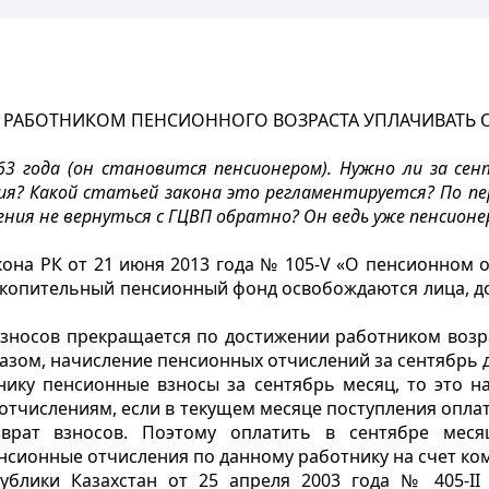
 РАБОТНИКОМ ПЕНСИОННОГО ВОЗРАСТА УПЛАЧИВАТЬ 
3 года (он становится пенсионером). Нужно ли за сен
? Какой статьей закона это регламентируется? По перв
ния не вернуться с ГЦВП обратно? Он ведь уже пенсионе
она РК от 21 июня 2013 года № 105-V «О пенсионном о
копительный пенсионный фонд освобождаются лица, до
зносов прекращается по достижении работником возрас
азом, начисление пенсионных отчислений за сентябрь д
ику пенсионные взносы за сентябрь месяц, то это на
тчислениям, если в текущем месяце поступления оплаты
зврат взносов. Поэтому оплатить в сентябре меся
нсионные отчисления по данному работнику на счет ко
ублики Казахстан от 25 апреля 2003 года № 405-II