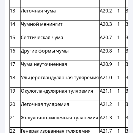
13
Легочная чума
A20.2
1
3,9
14
Чумной менингит
A20.3
1
3,9
15
Септическая чума
A20.7
1
3,9
16
Другие формы чумы
A20.8
1
3,9
17
Чума неуточненная
A20.9
1
3,9
18
Ульцерогландулярная туляремия
A21.0
1
3,9
19
Окулогландулярная туляремия
A21.1
1
3,9
20
Легочная туляремия
A21.2
1
3,9
21
Желудочно-кишечная туляремия
A21.3
1
3,9
22
Генерализованная туляремия
A21.7
1
3,9