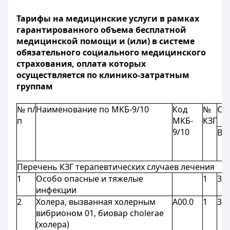
Тарифы на медицинские услуги в рамках
гарантированного объема бесплатной
медицинской помощи и (или) в системе
обязательного социального медицинского
страхования, оплата которых
осуществляется по клинико-затратным
группам
№ п/
Наименование по МКБ-9/10
Код
№
Ст
п
МКБ-
КЗГ
9/10
ВК 
Перечень КЗГ терапевтических случаев лечения
1
Особо опасные и тяжелые
1
3,9
инфекции
2
Холера, вызванная холерным
A00.0
1
3,9
вибрионом 01, биовар cholerae
(холера)