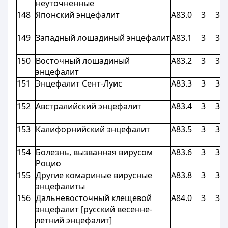
неуточненные
148
Японский энцефалит
A83.0
3
3
149
Западный лошадиный энцефалит
A83.1
3
3
150
Восточный лошадиный
A83.2
3
3
энцефалит
151
Энцефалит Сент-Луис
A83.3
3
3
152
Австралийский энцефалит
A83.4
3
3
153
Калифорнийский энцефалит
A83.5
3
3
154
Болезнь, вызванная вирусом
A83.6
3
3
Роцио
155
Другие комариные вирусные
A83.8
3
3
энцефалиты
156
Дальневосточный клещевой
A84.0
3
3
энцефалит [русский весенне-
летний энцефалит]