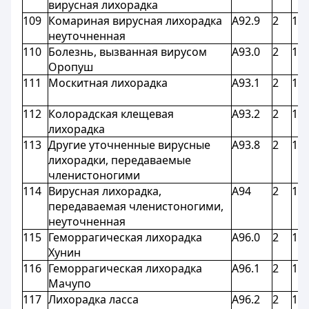
вирусная лихорадка
109
Комариная вирусная лихорадка
A92.9
2
1,8
неуточненная
110
Болезнь, вызванная вирусом
A93.0
2
1,8
Оропуш
111
Москитная лихорадка
A93.1
2
1,8
112
Колорадская клещевая
A93.2
2
1,8
лихорадка
113
Другие уточненные вирусные
A93.8
2
1,8
лихорадки, передаваемые
членистоногими
114
Вирусная лихорадка,
A94
2
1,8
передаваемая членистоногими,
неуточненная
115
Геморрагическая лихорадка
A96.0
2
1,8
Хунин
116
Геморрагическая лихорадка
A96.1
2
1,8
Мачупо
117
Лихорадка ласса
A96.2
2
1,8