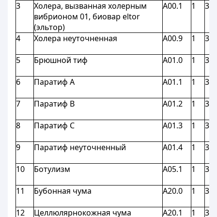
3
Холера, вызванная холерным
A00.1
1
3,9
вибрионом 01, биовар eltor
(эльтор)
4
Холера неуточненная
A00.9
1
3,9
5
Брюшной тиф
A01.0
1
3,9
6
Паратиф A
A01.1
1
3,9
7
Паратиф B
A01.2
1
3,9
8
Паратиф C
A01.3
1
3,9
9
Паратиф неуточненный
A01.4
1
3,9
10
Ботулизм
A05.1
1
3,9
11
Бубонная чума
A20.0
1
3,9
12
Целлюлярнокожная чума
A20.1
1
3,9