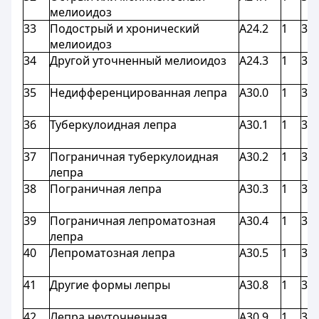
мелиоидоз
33
Подострый и хронический
A24.2
1
3,9
мелиоидоз
34
Другой уточненный мелиоидоз
A24.3
1
3,9
35
Недифференцированная лепра
A30.0
1
3,9
36
Туберкулоидная лепра
A30.1
1
3,9
37
Пограничная туберкулоидная
A30.2
1
3,9
лепра
38
Пограничная лепра
A30.3
1
3,9
39
Пограничная лепроматозная
A30.4
1
3,9
лепра
40
Лепроматозная лепра
A30.5
1
3,9
41
Другие формы лепры
A30.8
1
3,9
42
Лепра неуточненная
A30.9
1
3,9