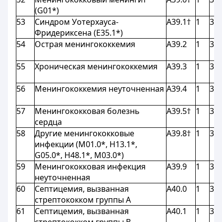
(G01*)
53
Синдром Уотерхауса-
A39.1†
1
3,9
Фридериксена (E35.1*)
54
Острая менингококкемия
A39.2
1
3,9
55
Хроническая менингококкемия
A39.3
1
3,9
56
Менингококкемия неуточненная
A39.4
1
3,9
57
Менингококковая болезнь
A39.5†
1
3,9
сердца
58
Другие менингококковые
A39.8†
1
3,9
инфекции (M01.0*, H13.1*,
G05.0*, H48.1*, M03.0*)
59
Менингококковая инфекция
A39.9
1
3,9
неуточненная
60
Септицемия, вызванная
A40.0
1
3,9
стрептококком группы А
61
Септицемия, вызванная
A40.1
1
3,9