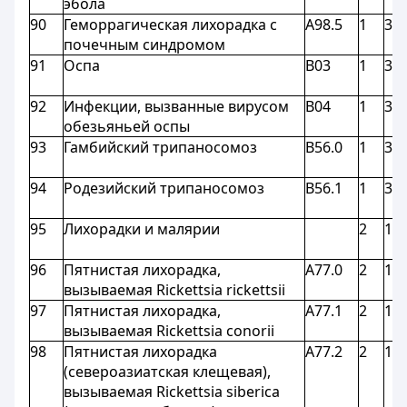
эбола
90
Геморрагическая лихорадка с
A98.5
1
3,9
почечным синдромом
91
Оспа
B03
1
3,9
92
Инфекции, вызванные вирусом
B04
1
3,9
обезьяньей оспы
93
Гамбийский трипаносомоз
B56.0
1
3,9
94
Родезийский трипаносомоз
B56.1
1
3,9
95
Лихорадки и малярии
2
1,8
96
Пятнистая лихорадка,
A77.0
2
1,8
вызываемая Rickettsia rickettsii
97
Пятнистая лихорадка,
A77.1
2
1,8
вызываемая Rickettsia conorii
98
Пятнистая лихорадка
A77.2
2
1,8
(североазиатская клещевая),
вызываемая Rickettsia siberica