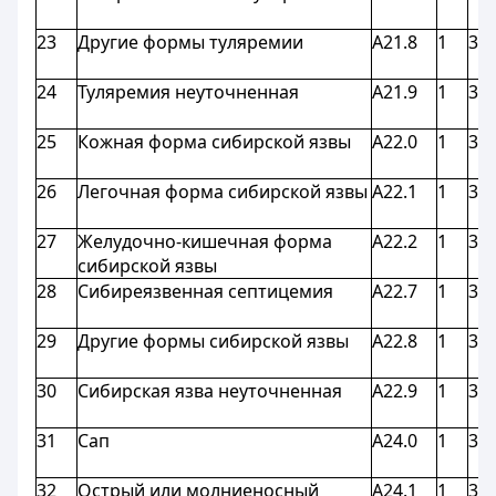
23
Другие формы туляремии
A21.8
1
3,9
24
Туляремия неуточненная
A21.9
1
3,9
25
Кожная форма сибирской язвы
A22.0
1
3,9
26
Легочная форма сибирской язвы
A22.1
1
3,9
27
Желудочно-кишечная форма
A22.2
1
3,9
сибирской язвы
28
Сибиреязвенная септицемия
A22.7
1
3,9
29
Другие формы сибирской язвы
A22.8
1
3,9
30
Сибирская язва неуточненная
A22.9
1
3,9
31
Сап
A24.0
1
3,9
32
Острый или молниеносный
A24.1
1
3,9