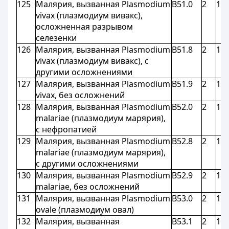
125
Малярия, вызванная Plasmodium
B51.0
2
1,8
vivax (плазмодиум вивакс),
осложненная разрывом
селезенки
126
Малярия, вызванная Plasmodium
B51.8
2
1,8
vivax (плазмодиум вивакс), с
другими осложнениями
127
Малярия, вызванная Рlasmodium
B51.9
2
1,8
vivax, без осложнений
128
Малярия, вызванная Plasmodium
B52.0
2
1,8
malariae (плазмодиум марярия),
с нефропатией
129
Малярия, вызванная Plasmodium
B52.8
2
1,8
malariae (плазмодиум марярия),
с другими осложнениями
130
Малярия, вызванная Рlasmodium
B52.9
2
1,8
malariaе, без осложнений
131
Малярия, вызванная Plasmodium
B53.0
2
1,8
ovale (плазмодиум овал)
132
Малярия, вызванная
B53.1
2
1,8