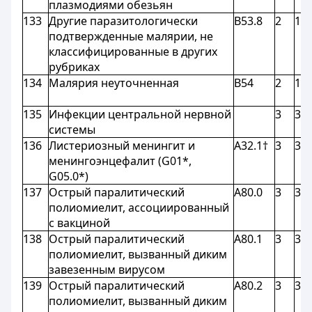
плазмодиями обезьян
133
Другие паразитологически
B53.8
2
1,8
подтвержденные малярии, не
классифицированные в других
рубриках
134
Малярия неуточненная
B54
2
1,8
135
Инфекции центральной нервной
3
3
системы
136
Листериозный менингит и
A32.1†
3
3
менингоэнцефалит (G01*,
G05.0*)
137
Острый паралитический
A80.0
3
3
полиомиелит, ассоциированный
с вакциной
138
Острый паралитический
A80.1
3
3
полиомиелит, вызванный диким
завезенным вирусом
139
Острый паралитический
A80.2
3
3
полиомиелит, вызванный диким