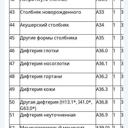
43
Столбняк новорожденного
A33
1
3,9
44
Акушерский столбняк
A34
1
3,9
45
Другие формы столбняка
A35
1
3,9
46
Дифтерия глотки
A36.0
1
3,9
47
Дифтерия носоглотки
A36.1
1
3,9
48
Дифтерия гортани
A36.2
1
3,9
49
Дифтерия кожи
A36.3
1
3,9
50
Другая дифтерия (H13.1*, I41.0*,
A36.8
1
3,9
G63.0*)
51
Дифтерия неуточненная
A36.9
1
3,9
52
Менингококковый менингит
A39.0†
1
3,9