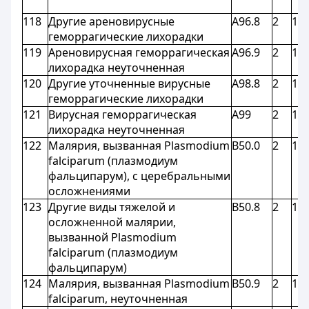
118
Другие ареновирусные
A96.8
2
1,8
геморрагические лихорадки
119
Ареновирусная геморрагическая
A96.9
2
1,8
лихорадка неуточненная
120
Другие уточненные вирусные
A98.8
2
1,8
геморрагические лихорадки
121
Вирусная геморрагическая
A99
2
1,8
лихорадка неуточненная
122
Малярия, вызванная Plasmodium
B50.0
2
1,8
falciparum (плазмодиум
фальципарум), с церебральными
осложнениями
123
Другие виды тяжелой и
B50.8
2
1,8
осложненной малярии,
вызванной Plasmodium
falciparum (плазмодиум
фальципарум)
124
Малярия, вызванная Рlasmodium
B50.9
2
1,8
falciparum, неуточненная