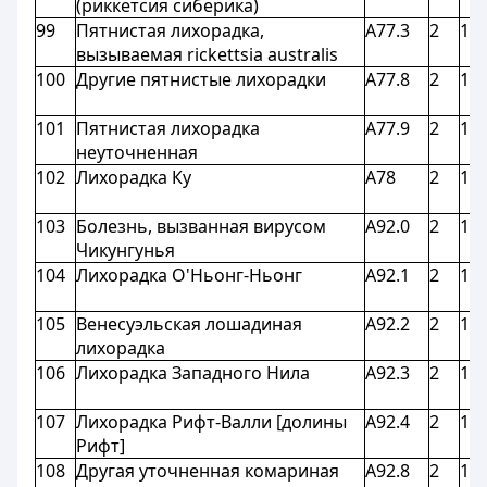
(риккетсия сиберика)
99
Пятнистая лихорадка,
A77.3
2
1,8
вызываемая rickettsia australis
100
Другие пятнистые лихорадки
A77.8
2
1,8
101
Пятнистая лихорадка
A77.9
2
1,8
неуточненная
102
Лихорадка Ку
A78
2
1,8
103
Болезнь, вызванная вирусом
A92.0
2
1,8
Чикунгунья
104
Лихорадка О'Ньонг-Ньонг
A92.1
2
1,8
105
Венесуэльская лошадиная
A92.2
2
1,8
лихорадка
106
Лихорадка Западного Нила
A92.3
2
1,8
107
Лихорадка Рифт-Валли [долины
A92.4
2
1,8
Рифт]
108
Другая уточненная комариная
A92.8
2
1,8