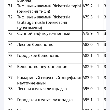
Брилла]
71
Тиф, вызываемый Rickettsia typhi
A75.2
1
3,9
(риккетсия тифи)
72
Тиф, вызываемый Rickettsia
A75.3
1
3,9
tsutsugamushi (риккетсия
цуцугамуши)
73
Сыпной тиф неуточненный
A75.9
1
3,9
74
Лесное бешенство
A82.0
1
3,9
75
Городское бешенство
A82.1
1
3,9
76
Бешенство неуточненное
A82.9
1
3,9
77
Комариный вирусный энцефалит
A83.9
1
3,9
неуточненный
78
Лесная желтая лихорадка
A95.0
1
3,9
79
Городская желтая лихорадка
A95.1
1
3,9