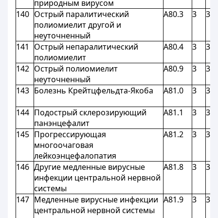
природным вирусом
140
Острый паралитический
A80.3
3
3
полиомиелит другой и
неуточненный
141
Острый непаралитический
A80.4
3
3
полиомиелит
142
Острый полиомиелит
A80.9
3
3
неуточненный
143
Болезнь Крейтцфельдта-Якоба
A81.0
3
3
144
Подострый склерозирующий
A81.1
3
3
панэнцефалит
145
Прогрессирующая
A81.2
3
3
многоочаговая
лейкоэнцефалопатия
146
Другие медленные вирусные
A81.8
3
3
инфекции центральной нервной
системы
147
Медленные вирусные инфекции
A81.9
3
3
центральной нервной системы