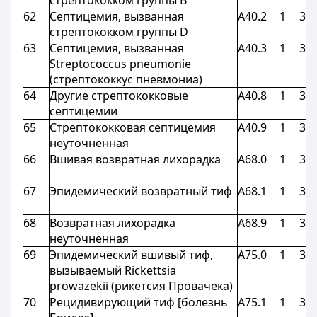
стрептококком группы В
62
Септицемия, вызванная
A40.2
1
3,9
стрептококком группы D
63
Септицемия, вызванная
A40.3
1
3,9
Streptococcus pneumonie
(стрептококкус пневмониа)
64
Другие стрептококковые
A40.8
1
3,9
септицемии
65
Стрептококковая септицемия
A40.9
1
3,9
неуточненная
66
Вшивая возвратная лихорадка
A68.0
1
3,9
67
Эпидемический возвратный тиф
A68.1
1
3,9
68
Возвратная лихорадка
A68.9
1
3,9
неуточненная
69
Эпидемический вшивый тиф,
A75.0
1
3,9
вызываемый Rickettsia
prowazekii (рикетсия Провачека)
70
Рецидивирующий тиф [болезнь
A75.1
1
3,9