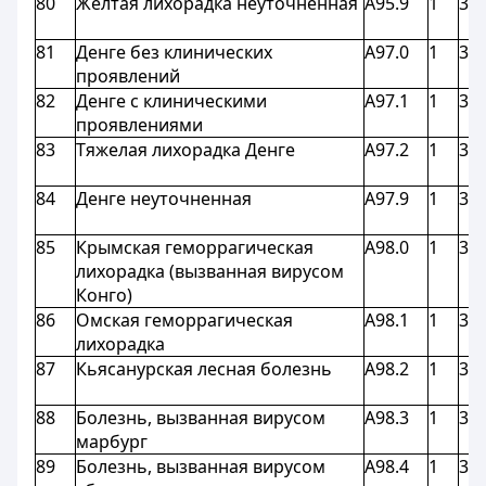
80
Желтая лихорадка неуточненная
A95.9
1
3,9
81
Денге без клинических
A97.0
1
3,9
проявлений
82
Денге с клиническими
A97.1
1
3,9
проявлениями
83
Тяжелая лихорадка Денге
A97.2
1
3,9
84
Денге неуточненная
A97.9
1
3,9
85
Крымская геморрагическая
A98.0
1
3,9
лихорадка (вызванная вирусом
Конго)
86
Омская геморрагическая
A98.1
1
3,9
лихорадка
87
Кьясанурская лесная болезнь
A98.2
1
3,9
88
Болезнь, вызванная вирусом
A98.3
1
3,9
марбург
89
Болезнь, вызванная вирусом
A98.4
1
3,9