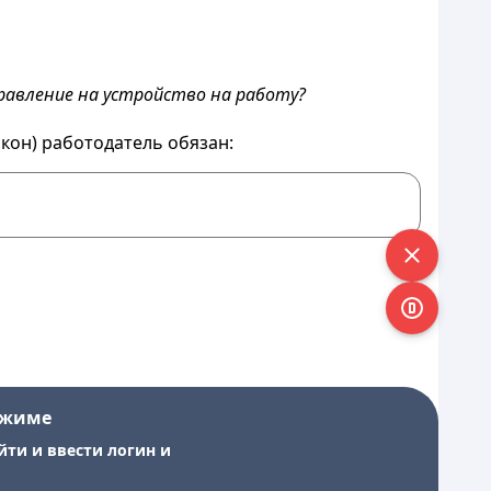
равление на устройство на работу?
акон) работодатель обязан:
ежиме
йти и ввести логин и