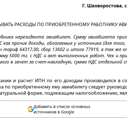
Г. Шахворостова,
ЫВАТЬ РАСХОДЫ ПО ПРИОБРЕТЕННОМУ РАБОТНИКУ АВ
удника нерезидента авиабилет. Сумму авиабилета при
С как прочие доходы, облагаемые у источника (для того,
ан тариф 64317,00, сбор 13602 и итого 77919, а так же 
сумму 5000 тг. с НДС и акт выполненных работ. Чек и п
мого в зачет за счет-накладную, сумма НДС отдельной с
пании и расчет ИПН по его доходам производился в с
ника по приобретенному ему авиабилету следует руков
в натуральной форме, подлежащим налогообложению, явл
Добавить в список основных
источников в Google