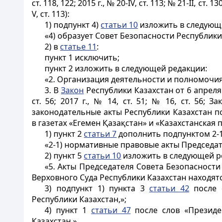
ст. 118, 122; 2015 г., № 20-IV, ст. 113; № 21-II, ст. 13
V, ст. 113):
1) подпункт 4)
статьи 10
изложить в следующ
«4) образует Совет Безопасности Республики 
2) в
статье 11
:
пункт 1 исключить;
пункт 2 изложить в следующей редакции:
«2. Организация деятельности и полномочия
3. В
Закон
Республики Казахстан от 6 апреля 
ст. 56; 2017 г., № 14, ст. 51; № 16, ст. 56
законодательные акты Республики Казахстан 
в газетах «Егемен Қазақстан» и «Казахстанская пр
1) пункт 2
статьи 7
дополнить подпунктом 2-
«2-1) нормативные правовые акты Председат
2) пункт 5
статьи 10
изложить в следующей р
«5. Акты Председателя Совета Безопасност
Верховного Суда Республики Казахстан находят
3) подпункт 1) пункта 3
статьи 42
после с
Республики Казахстан,»;
4) пункт 1
статьи 47
после слов «Президе
Казахстан,».