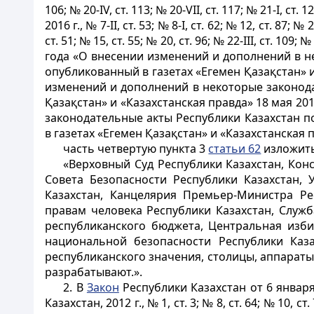
106; № 20-IV, ст. 113; № 20-VII, ст. 117; № 21-І, ст. 12
2016 г., № 7-II, ст. 53; № 8-І, cт. 62; № 12, ст. 87; № 
ст. 51; № 15, ст. 55; № 20, ст. 96; № 22-ІІІ, ст. 109;
года «О внесении изменений и дополнений в н
опубликованный в газетах «Егемен Қазақстан» и 
изменений и дополнений в некоторые законода
Қазақстан» и «Казахстанская правда» 18 мая 20
законодательные акты Республики Казахстан 
в газетах «Егемен Қазақстан» и «Казахстанская пр
часть четвертую пункта 3
статьи 62
изложить
«Верховный Суд Республики Казахстан, Кон
Совета Безопасности Республики Казахстан, 
Казахстан, Канцелярия Премьер-Министра Ре
правам человека Республики Казахстан, Служ
республиканского бюджета, Центральная изби
национальной безопасности Республики Каза
республиканского значения, столицы, аппарат
разрабатывают.».
2. В
Закон
Республики Казахстан от 6 январ
Казахстан, 2012 г., № 1, ст. 3; № 8, ст. 64; № 10, ст. 