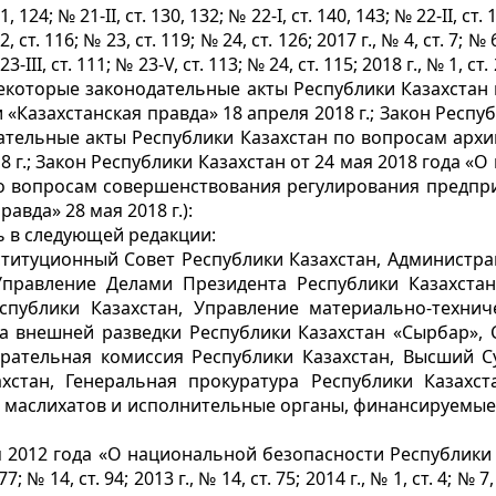
1, 124; № 21-II, ст. 130, 132; № 22-І, ст. 140, 143; № 22-II, ст. 
22, ст. 116; № 23, ст. 119; № 24, ст. 126; 2017 г., № 4, ст. 7; № 
 № 23-ІІІ, ст. 111; № 23-V, ст. 113; № 24, ст. 115; 2018 г., № 
екоторые законодательные акты Республики Казахстан 
«Казахстанская правда» 18 апреля 2018 г.; Закон Респу
тельные акты Республики Казахстан по вопросам архив
18 г.; Закон Республики Казахстан от 24 мая 2018 года 
по вопросам совершенствования регулирования предпр
авда» 28 мая 2018 г.):
 в следующей редакции:
ституционный Совет Республики Казахстан, Администра
Управление Делами Президента Республики Казахстан
спублики Казахстан, Управление материально-техни
ба внешней разведки Республики Казахстан «Сырбар»,
рательная комиссия Республики Казахстан, Высший С
хстан, Генеральная прокуратура Республики Казахст
ы маслихатов и исполнительные органы, финансируемые 
я 2012 года «О национальной безопасности Республики
77; № 14, ст. 94; 2013 г., № 14, ст. 75; 2014 г., № 1, ст. 4; № 7,