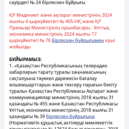
сәуірдегі № 24 бірлескен бұйрығы
ҚР Мәдениет және ақпарат министрінің 2024
жылғы 4 қыркүйектегі № 405-НҚ және ҚР
Премьер-Министрінің орынбасары - Ұлттық
экономика министрінің 2024 жылғы 17
қыркүйектегі № 76
бірлескен бұйрығымен
күші
жойылды
БҰЙЫРАМЫЗ:
1. «Қазақстан Республикасының телерадио
хабарларын тарату туралы заңнамасының
сақталуына тәуекел дәрежесін бағалау
өлшемшарттарын және тексеру парағын бекiту
туралы» Қазақстан Республикасы Ақпарат және
коммуникациялар министрінің 2018 жылғы 31
қазандағы № 455 және Қазақстан Республикасы
Ұлттық экономика министрінің 2018 жылғы 31
қазандағы № 39
бірлескен бұйрығына
(Нормативтік құқықтық актілерді мемлекеттік