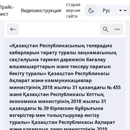
Старая
Прайс-
Видеоинструкция
версия
лист
сайта
«Қазақстан Республикасының телерадио
хабарларын тарату туралы заңнамасының
сақталуына тәуекел дәрежесін бағалау
өлшемшарттарын және тексеру парағын
бекiту туралы» Қазақстан Республикасы
Ақпарат және коммуникациялар
министрінің 2018 жылғы 31 қазандағы № 455
және Қазақстан Республикасы Ұлттық
экономика министрінің 2018 жылғы 31
қазандағы № 39 бірлескен бұйрығына
өзгерістер мен толықтырулар енгізу
туралы» Қазақстан Республикасы Ақпарат
және қоғамдық даму министрінің 2019