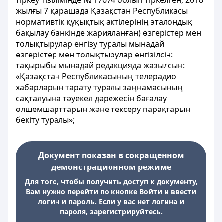
тіркеу тізілімінде № 17674 болып тіркелген, 2018
жылғы 7 қарашада Қазақстан Республикасы
нормативтік құқықтық актілерінің эталондық
бақылау банкінде жарияланған) өзгерістер мен
толықтырулар енгізу туралы мынадай
өзгерістер мен толықтырулар енгізiлсiн:
тақырыбы мынадай редакцияда жазылсын:
«Қазақстан Республикасының телерадио
хабарларын тарату туралы заңнамасының
сақталуына тәуекел дәрежесін бағалау
өлшемшарттарын және тексеру парақтарын
бекiту туралы»;
Документ показан в сокращенном
демонстрационном режиме
Для того, чтобы получить доступ к документу,
Вам нужно перейти по кнопке Войти и ввести
логин и пароль. Если у вас нет логина и
пароля, зарегистрируйтесь.