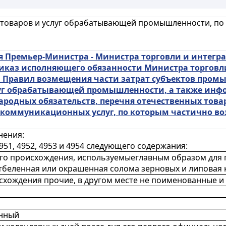
 товаров и услуг обрабатывающей промышленности, по
 Премьер-Министра - Министра торговли и интеграц
риказ исполняющего обязанности Министра торговли
ии Правил возмещения части затрат субъектов про
луг обрабатывающей промышленности, а также ин
родных обязательств, перечня отечественных това
коммуникационных услуг, по которым частично во
нения:
51, 4952, 4953 и 4954 следующего содержания:
го происхождения, используемыеглавным образом для 
тбеленная или окрашенная солома зерновых и липовая к
хождения прочие, в другом месте не поименованные и
анный