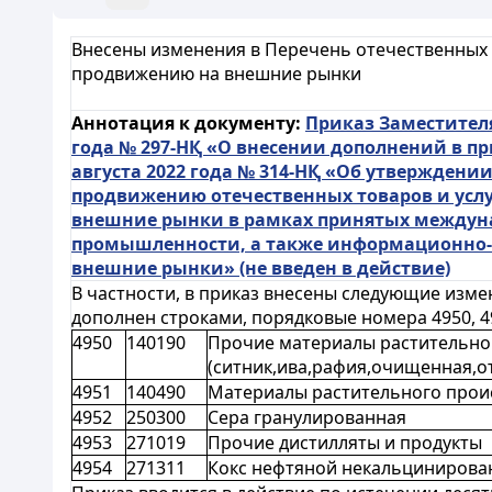
Внесены изменения в Перечень отечественных
продвижению на внешние рынки
Аннотация к документу:
Приказ Заместителя
года № 297-НҚ «О внесении дополнений в п
августа 2022 года № 314-НҚ «Об утвержден
продвижению отечественных товаров и ус
внешние рынки в рамках принятых междуна
промышленности, а также информационно-
внешние рынки» (не введен в действие)
В частности, в приказ внесены следующие изме
дополнен строками, порядковые номера 4950, 49
4950
140190
Прочие материалы растительно
(ситник,ива,рафия,очищенная,о
4951
140490
Материалы растительного проис
4952
250300
Сера гранулированная
4953
271019
Прочие дистилляты и продукты
4954
271311
Кокс нефтяной некальциниров