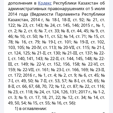
дополнения в
Кодекс
Республики Казахстан об
административных правонарушениях от 5 июля
2014 года (Ведомости Парламента Республики
Казахстан, 2014 г, № 18-I, 18-II, ст. 92; № 21, ст.
122; № 23, ст. 143; № 24, ст. 145, 146; 2015 г., № 1,
ст. 2; № 2, ст. 6; № 7, ст. 33; № 8, ст. 44, 45; № 9, ст.
46; № 10, ст. 50; № 11, ст. 52; № 14, ст. 71; № 15, ст.
78; № 16, ст. 79; № 19-I, ст. 101; № 19-II, ст. 102,
103, 105; № 20-IV, ст. 113; № 20-VII, ст. 115; № 21-I,
ст. 124, 125; № 21-II, ст. 130; № 21-III, ст. 137; № 22-
I, ст. 140, 141, 143; № 22-II, ст. 144, 145, 148; № 22-
III, ст. 149; № 22-V, ст. 152, 156, 158; № 22-VI, ст.
159; № 22-VII, ст. 161; № 23-I, ст. 166, 169; № 23-II,
ст. 172; 2016 г., № 1, ст. 4; № 2, ст. 9; № 6, ст. 45; №
7-I, ст. 49, 50; № 7-II, ст. 53, 57; № 8-I, ст. 62, 65; №
8-II, ст. 66, 67, 68, 70, 72; № 12, ст. 87; № 22, ст. 116;
№ 23, ст. 118; № 24, ст. 124, 126, 131; 2017 г., № 1-2,
ст. 3; № 9, ст. 17, 18, 21, 22; № 12, ст. 34; № 14, ст.
49, 50, 54; № 15, ст. 55; № 16, ст. 56):
1) в оглавлении: