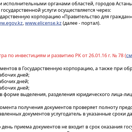
и исполнительными органами областей, городов Астаны и
 государственной услуги осуществляется через:
арственную корпорацию «Правительство для граждан» (
w.egov.kz
,
www.elicense.kz
(далее - портал).
ра по инвестициям и развитию РК от 26.01.16 г. № 78 (
см
кументов в Государственную корпорацию, а также при об
абочих дней;
абочих дней;
рабочих дней;
 форме выделения, разделения юридического лица-лице
с момента получения документов проверяет полноту пред
авленных документов услугодатель в указанные сроки 
ень приема документов не входит в срок оказания гос