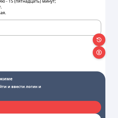
 - 15 (пятнадцать) минут;
т
.
ая.
ежиме
йти и ввести логин и