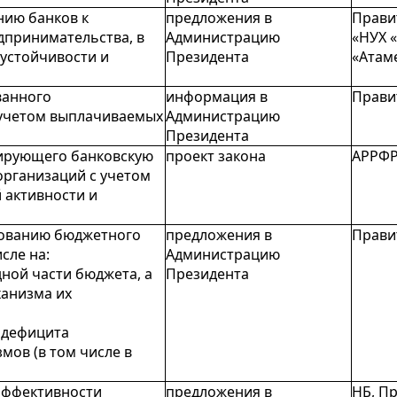
нию банков к
предложения в
Прави
дпринимательства, в
Администрацию
«НУХ 
 устойчивости и
Президента
«Атам
ванного
информация в
Прави
 учетом выплачиваемых
Администрацию
Президента
лирующего банковскую
проект закона
АРРФР
организаций с учетом
 активности и
вованию бюджетного
предложения в
Прави
сле на:
Администрацию
ной части бюджета, а
Президента
ханизма их
 дефицита
ов (в том числе в
эффективности
предложения в
НБ, П