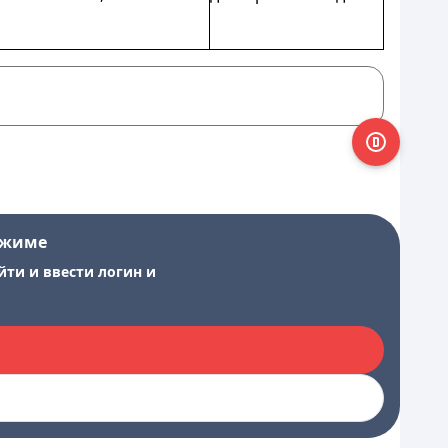
ежиме
йти и ввести логин и