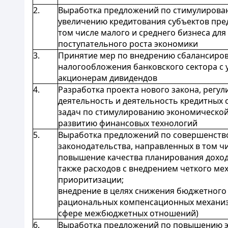
2.
Выработка предложений по стимулирова
увеличению кредитования субъектов пре
том числе малого и среднего бизнеса для
поступательного роста экономики
3.
Принятие мер по внедрению сбалансиро
налогообложения банковского сектора с
акционерам дивидендов
4.
Разработка проекта нового закона, регу
деятельность и деятельность кредитных 
задач по стимулированию экономической
развитию финансовых технологий
5.
Выработка предложений по совершенст
законодательства, направленных в том чи
повышение качества планирования доход
также расходов с внедрением четкого ме
приоритизации;
внедрение в целях снижения бюджетного
рациональных компенсационных механизм
сфере межбюджетных отношений)
6.
Выработка предложений по повышению 