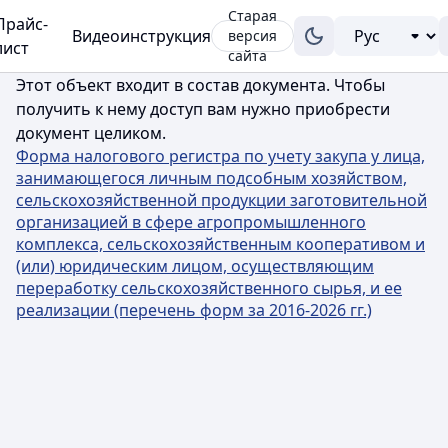
Старая
Прайс-
Видеоинструкция
версия
лист
сайта
Этот объект входит в состав документа. Чтобы
получить к нему доступ вам нужно приобрести
документ целиком.
Форма налогового регистра по учету закупа у лица,
занимающегося личным подсобным хозяйством,
сельскохозяйственной продукции заготовительной
организацией в сфере агропромышленного
комплекса, сельскохозяйственным кооперативом и
(или) юридическим лицом, осуществляющим
переработку сельскохозяйственного сырья, и ее
реализации (перечень форм за 2016-2026 гг.)