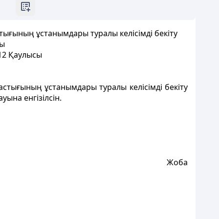
тығының ұстанымдары туралы келісімді бекіту
лы
12 Қаулысы
астығының ұстанымдары туралы келісімді бекіту
ына енгізілсін.
Жоба