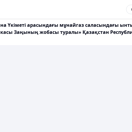
аина Үкіметі арасындағы мұнайгаз саласындағы ы
ликасы Заңының жобасы туралы» Қазақстан Республ