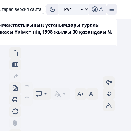
Старая версия сайта
нтымақтастығының ұстанымдары туралы
икасы Үкіметінің 1998 жылғы 30 қазандағы №