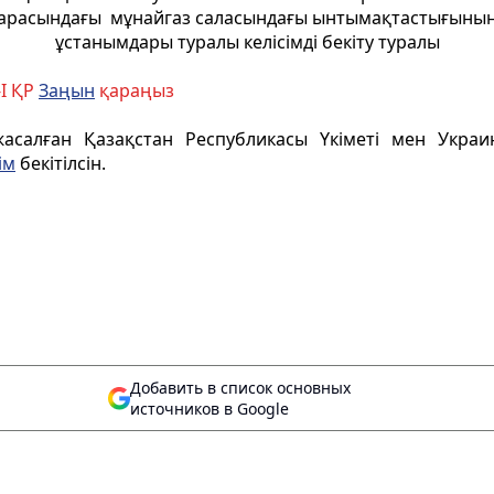
арасындағы мұнайгаз саласындағы ынтымақтастығыны
ұстанымдары туралы келісімді бекіту туралы
-I ҚР
Заңын
қараңыз
салған Қазақстан Республикасы Үкіметі мен Украи
ім
бекітілсін.
Добавить в список основных
источников в Google