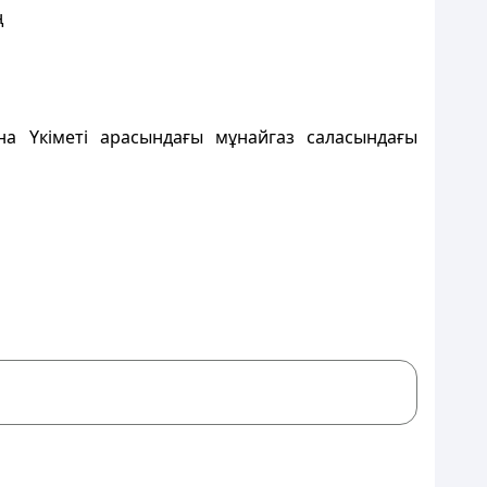
ң
на Үкіметі арасындағы мұнайгаз саласындағы