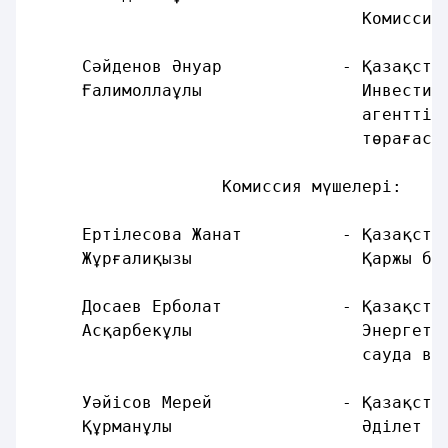
                                 Комиссия
     Сәйденов Әнуар            - Қазақста
     Ғалимоллаұлы                Инвестиц
                                 агенттіг
                                 төрағасы
                   Комиссия мүшелері:
     Ертілесова Жанат          - Қазақста
     Жұрғалиқызы                 Қаржы бі
     Досаев Ерболат            - Қазақста
     Асқарбекұлы                 Энергети
                                 сауда ви
     Уәйісов Мерей             - Қазақста
     Құрманұлы                   Әділет в