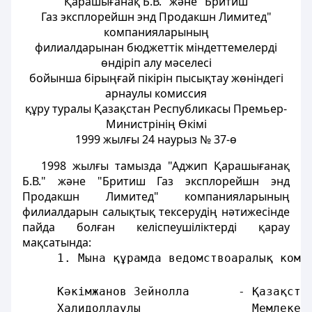
Қарашығанақ Б.В." және "Бритиш
Газ эксплорейшн энд Продакшн Лимитед"
компанияларының
филиалдарынан бюджеттік міндеттемелерді
өндіріп алу мәселесі
бойынша бірыңғай пікірін пысықтау жөніндегі
арнаулы комиссия
құру туралы Қазақстан Республикасы Премьер-
Министрінің Өкімі
1999 жылғы 24 наурыз № 37-ө
1998 жылғы тамызда "Аджип Қарашығанақ
Б.В." және "Бритиш Газ эксплорейшн энд
Продакшн Лимитед" компанияларының
филиалдарын салықтық тексерудің нәтижесінде
пайда болған келіспеушіліктерді қарау
мақсатында:
     1. Мына құрамда ведомствоаралық коми
     Кәкімжанов Зейнолла       - Қазақста
     Халидоллаұлы                Мемлекет