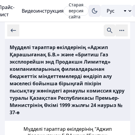
Старая
Прайс-
Видеоинструкция
версия
лист
сайта
Мүдделі тараптар өкілдерінің «Аджип
Қарашығанақ Б.В.» және «Бритиш Газ
эксплорейшн энд Продакшн Лимитед»
компанияларының филиалдарынан
бюджеттік міндеттемелерді өндіріп алу
мәселесі бойынша бірыңғай пікірін
пысықтау жөніндегі арнаулы комиссия құру
туралы Қазақстан Республикасы Премьер-
Министрінің Өкімі 1999 жылғы 24 наурыз №
37-ө
Мүдделі тараптар өкілдерінің "Аджип