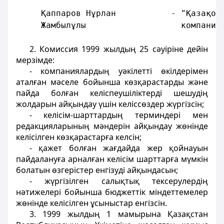
     Қаппаров Нұрлан           - "Қазақой
     Жамбылұлы                   компания
2. Комиссия 1999 жылдың 25 сәуіріне дейін
мерзімде:
- компаниялардың уәкілетті өкілдерімен
аталған мәселе бойынша көзқарастарды және
пайда болған келіспеушіліктерді шешудің
жолдарын айқындау үшін келіссөздер жүргізсін;
- келісім-шарттардың терминдері мен
редакцияларының мәндерін айқындау жөнінде
келісілген көзқарастарға келсін;
- қажет болған жағдайда жер қойнауын
пайдалануға арналған келісім шарттарға мүмкін
болатын өзгерістер енгізуді айқындасын;
- жүргізілген салықтық тексерулердің
нәтижелері бойынша бюджеттік міндеттемелер
жөнінде келісілген ұсыныстар енгізсін.
3. 1999 жылдың 1 мамырына Қазақстан