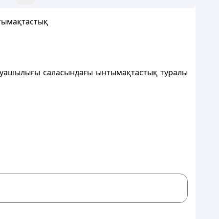
тымақтастық
аруашылығы саласындағы ынтымақтастық туралы