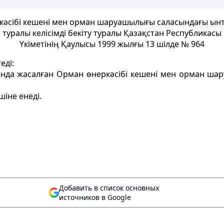
кәсібі кешені мен орман шаруашылығы саласындағы ын
туралы келісімді бекіту туралы Қазақстан Республикасы
Үкіметінің Қаулысы 1999 жылғы 13 шілде № 964
еді:
сында жасалған Орман өнеркәсібі кешені мен орман ш
шіне енеді.
Добавить в список основных
источников в Google