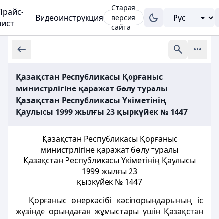
Старая
Прайс-
Видеоинструкция
версия
лист
сайта
Қазақстан Республикасы Қорғаныс
министрлігіне қаражат бөлу туралы
Қазақстан Республикасы Үкіметінің
Қаулысы 1999 жылғы 23 қыркүйек № 1447
Қазақстан Республикасы Қорғаныс
министрлігіне қаражат бөлу туралы
Қазақстан Республикасы Үкіметінің Қаулысы
1999 жылғы 23
қыркүйек № 1447
Қорғаныс өнеркәсібі кәсіпорындарының іс
жүзінде орындаған жұмыстары үшін Қазақстан