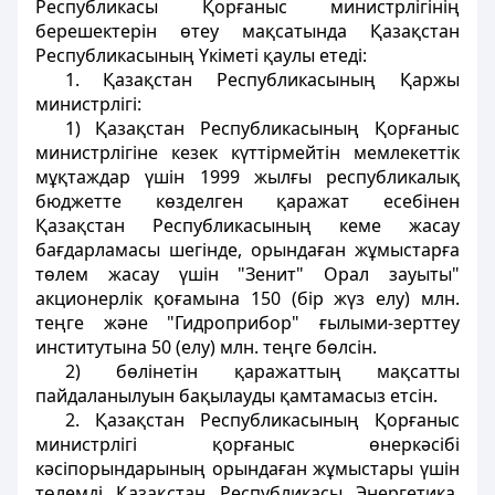
Республикасы Қорғаныс министрлігінің
берешектерін өтеу мақсатында Қазақстан
Республикасының Үкіметі қаулы етеді:
1. Қазақстан Республикасының Қаржы
министрлігі:
1) Қазақстан Республикасының Қорғаныс
министрлігіне кезек күттірмейтін мемлекеттік
мұқтаждар үшін 1999 жылғы республикалық
бюджетте көзделген қаражат есебінен
Қазақстан Республикасының кеме жасау
бағдарламасы шегінде, орындаған жұмыстарға
төлем жасау үшін "Зенит" Орал зауыты"
акционерлік қоғамына 150 (бір жүз елу) млн.
теңге және "Гидроприбор" ғылыми-зерттеу
институтына 50 (елу) млн. теңге бөлсін.
2) бөлінетін қаражаттың мақсатты
пайдаланылуын бақылауды қамтамасыз етсін.
2. Қазақстан Республикасының Қорғаныс
министрлігі қорғаныс өнеркәсібі
кәсіпорындарының орындаған жұмыстары үшін
төлемді Қазақстан Республикасы Энергетика,