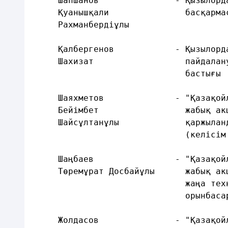
     Шапшанов               - Қызылорд
     Қуанышқали               басқарма
     Рахманбердіұлы
     Қалбергенов            - Қызылорд
     Шахизат                  пайдалан
                              бастығы
     Шаяхметов              - "Қазақой
     Бейімбет                 жабық ак
     Шайсұлтанұлы             қаржылан
                              (келісім
     Шаңбаев                - "Қазақой
     Төремұрат Досбайұлы      жабық ак
                              жаңа тех
                              орынбаса
     Жолдасов               - "Қазақой