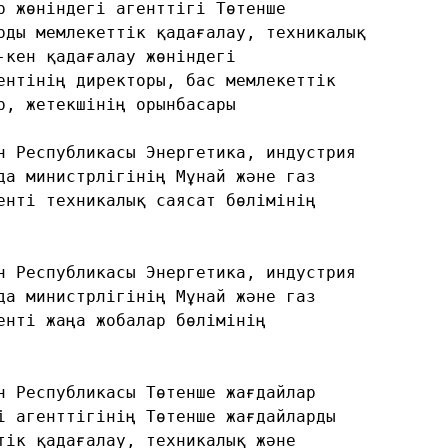
р жөніндегі агенттігі Төтенше
рды мемлекеттік қадағалау, техникалық
-кен қадағалау жөніндегі
ентінің директоры, бас мемлекеттік
р, жетекшінің орынбасары
н Республикасы Энергетика, индустрия
да министрлігінің Мұнай және газ
енті техникалық саясат бөлімінің
н Республикасы Энергетика, индустрия
да министрлігінің Мұнай және газ
енті жаңа жобалар бөлімінің
н Республикасы Төтенше жағдайлар
і агенттігінің Төтенше жағдайларды
тік қадағалау, техникалық және