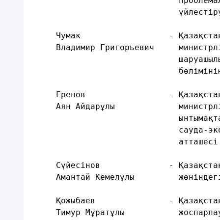
                              проблема
                              үйлестір
     Чумак                  - Қазақста
     Владимир Григорьевич     министрл
                              шаруашыл
                              бөліміні
     Еренов                 - Қазақста
     Аян Айдарұлы             министрл
                              ынтымақт
                              сауда-эк
                              атташесі
     Сүйесінов              - Қазақста
     Амантай Кемелұлы         жөніндег
     Қожыбаев               - Қазақста
     Тимур Мұратұлы           жоспарла