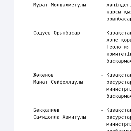
     Мұрат Молдахметұлы       жөніндег
                              қарсы қы
                              орынбаса
     Сәдуев Орынбасар       - Қазақста
                              және қор
                              Геология
                              комитеті
                              басқарма
     Жәкенов                - Қазақста
     Манат Сейфоллаұлы        ресурста
                              министрл
                              басқарма
     Бекқалиев              - Қазақста
     Сағидолла Хамитұлы       ресурста
                              министрл