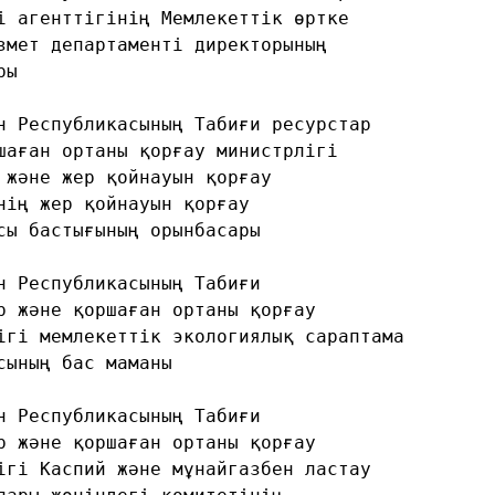
і агенттігінің Мемлекеттік өртке
змет департаменті директорының
ры
н Республикасының Табиғи ресурстар
шаған ортаны қорғау министрлігі
 және жер қойнауын қорғау
нің жер қойнауын қорғау
сы бастығының орынбасары
н Республикасының Табиғи
р және қоршаған ортаны қорғау
ігі мемлекеттік экологиялық сараптама
сының бас маманы
н Республикасының Табиғи
р және қоршаған ортаны қорғау
ігі Каспий және мұнайгазбен ластау