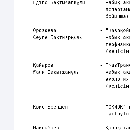
     Едіге Бақтығалиұлы       жабық ак
                              департам
                              бойынша)
     Оразаева               - "Қазақой
     Сәуле Бақтиярқызы        жабық ак
                              геофизик
                              (келісім
     Қайыров                - "ҚазТран
     Ғали Бақытжанұлы         жабық ак
                              экология
                              (келісім
     Крис Бренден           - "ОКИОК" 
                              төгілуін
     Майлыбаев              - Қазақста