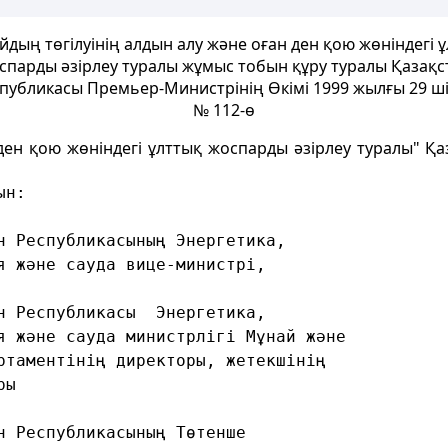
дың төгілуінің алдын алу және оған ден қою жөніндегі 
спарды әзірлеу туралы жұмыс тобын құру туралы Қазақс
публикасы Премьер-Министрінің Өкімі 1999 жылғы 29 ш
№ 112-ө
ден қою жөніндегі ұлттық жоспарды әзірлеу туралы" Қа
ын:
н Республикасының Энергетика,
я және сауда вице-министрі,
н Республикасы  Энергетика,
я және сауда министрлігі Мұнай және
ртаментінің директоры, жетекшінің
ры
н Республикасының Төтенше