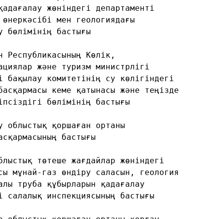
қадағалау жөніндегі департаменті
 өнеркәсібі мен геологиядағы
у бөлімінің бастығы
н Республикасының Көлік,
ациялар және туризм министрлігі
і бақылау комитетінің су көлігіндегі
басқармасы кеме қатынасы және теңізде
іпсіздігі бөлімінің бастығы
у облыстық қоршаған ортаны
асқармасының бастығы
блыстық төтеше жағдайлар жөніндегі
сы мұнай-газ өндіру саласын, геология
алы труба құбырларын қадағалау
і салалық инспекциясының бастығы