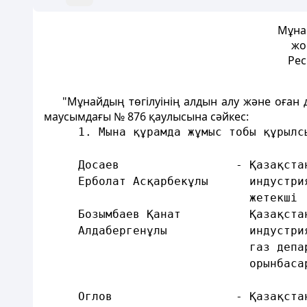
Мұнай
жо
Рес
"Мұнайдың төгілуінің алдын алу және оған 
маусымдағы № 876 қаулысына сәйкес:
     1. Мына құрамда жұмыс тобы құрылс
     Досаев                 - Қазақста
     Ерболат Асқарбекұлы      индустри
                              жетекші
     Бозымбаев Қанат          Қазақста
     Алдабергенұлы            индустри
                              газ депа
                              орынбаса
     Оглов                  - Қазақста