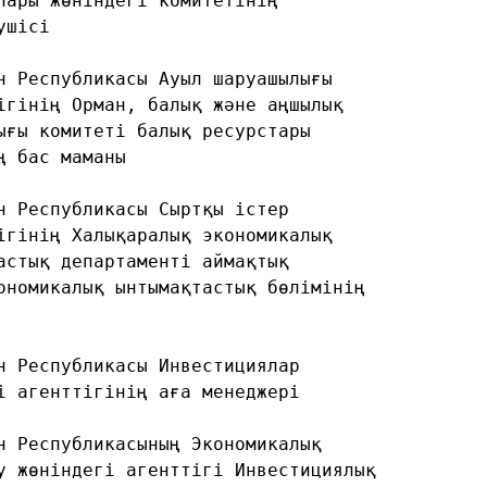
лары жөніндегі комитетінің
ушісі
н Республикасы Ауыл шаруашылығы
ігінің Орман, балық және аңшылық
ығы комитеті балық ресурстары
ң бас маманы
н Республикасы Сыртқы істер
ігінің Халықаралық экономикалық
астық департаменті аймақтық
ономикалық ынтымақтастық бөлімінің
н Республикасы Инвестициялар
і агенттігінің аға менеджері
н Республикасының Экономикалық
у жөніндегі агенттігі Инвестициялық