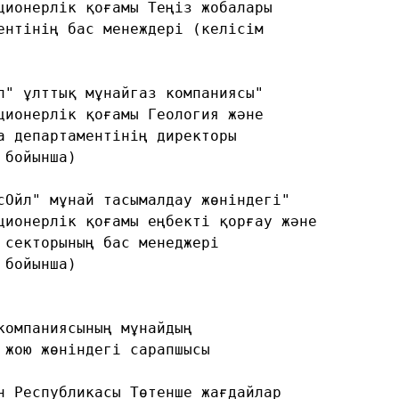
ционерлік қоғамы Теңіз жобалары
ентінің бас менеждері (келісім
л" ұлттық мұнайгаз компаниясы"
ционерлік қоғамы Геология және
а департаментінің директоры
 бойынша)
сОйл" мұнай тасымалдау жөніндегі"
ционерлік қоғамы еңбекті қорғау және
 секторының бас менеджері
 бойынша)
компаниясының мұнайдың
 жою жөніндегі сарапшысы
н Республикасы Төтенше жағдайлар