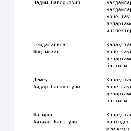
     Вадим Валерьевич         жағдайла
                              жағдайла
                              және тау
                              департам
                              инспекто
     Сейдагалиев            - Қазақста
     Шыңғысхан                және сау
                              департам
                              бастығы
     Демеу                  - Қазақста
     Айдар Сағадатұлы         және сау
                              департам
                              бастығы
     Шағыров                - Қазақста
     Айтжан Бағытұлы          жөніндег
                              мемлекет