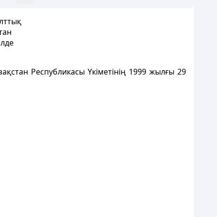
ұлттық
тан
ілде
зақстан Республикасы Үкіметінің 1999 жылғы 29