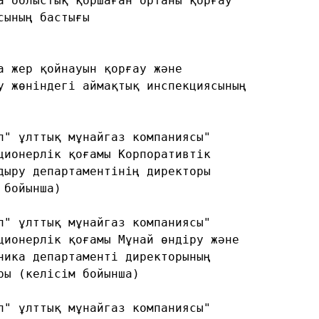
а облыстық қоршаған ортаны қорғау
сының бастығы
а жер қойнауын қорғау және
у жөніндегі аймақтық инспекциясының
л" ұлттық мұнайгаз компаниясы"
ционерлік қоғамы Корпоративтік
дыру департаментінің директоры
 бойынша)
л" ұлттық мұнайгаз компаниясы"
ционерлік қоғамы Мұнай өндіру және
ника департаменті директорының
ры (келісім бойынша)
л" ұлттық мұнайгаз компаниясы"