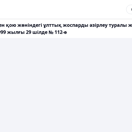
ен қою жөніндегі ұлттық жоспарды әзірлеу туралы 
99 жылғы 29 шілде № 112-ө