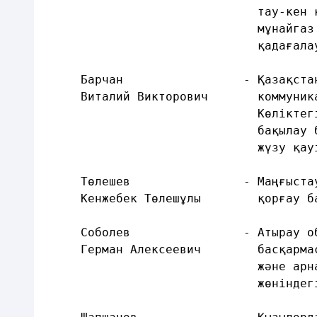
                              тау-кен 
                              мұнайгаз
                              қадағала
     Барчан                 - Қазақста
     Виталий Викторович       коммуник
                              Көліктег
                              бақылау 
                              жүзу қау
     Төлешев                - Маңғыста
     Кенжебек Төлешұлы        қорғау б
     Соболев                - Атырау о
     Герман Алексеевич        басқарма
                              және арн
                              жөніндег