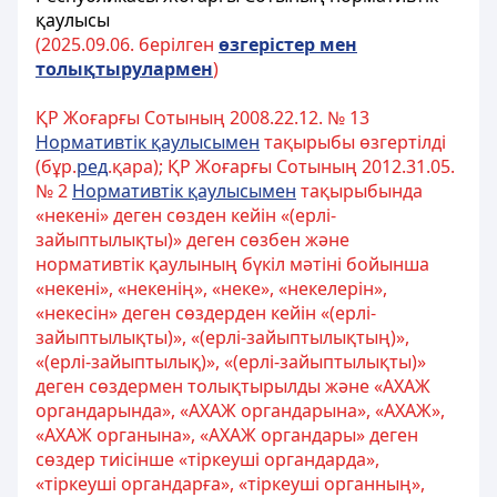
қаулысы
(2025.
09.
06. берілген
ө
згерістер мен
толы
қ
тырулармен
)
ҚР Жоғарғы Сотының 2008.22.12. № 13
Нормативтік қаулысымен
тақырыбы өзгертілді
(бұр.
ред
.қара); ҚР Жоғарғы Сотының 2012.31.05.
№ 2
Нормативтік қаулысымен
тақырыбында
«некені» деген сөзден кейін «(ерлі-
зайыптылықты)» деген сөзбен және
нормативтік қаулының бүкіл мәтіні бойынша
«некені», «некенің», «неке», «некелерін»,
«некесін» деген сөздерден кейін «(ерлі-
зайыптылықты)», «(ерлі-зайыптылықтың)»,
«(ерлі-зайыптылық)», «(ерлі-зайыптылықты)»
деген сөздермен толықтырылды және «АХАЖ
органдарында», «АХАЖ органдарына», «АХАЖ»,
«АХАЖ органына», «АХАЖ органдары» деген
сөздер тиісінше «тіркеуші органдарда»,
«тіркеуші органдарға», «тіркеуші органның»,