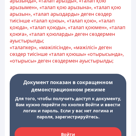
арызында», «талап арызды», «талап қою
арызымен», «талап қою арызына», «талап қою
арызын», «талап арыздарды» деген сөздер
тиісінше «талап қоюы», «талап қою», «талап
қоюда», «талап қоюды», «талап қоюмен», «талап
қоюға», «талап қоюларды» деген сөздермен
ауыстырылды;
«талапкер», «мәжілісінде», «мәжілісі» деген
сөздер тиісінше «талап қоюшы» «отырысында»,
«отырысы» деген сөздермен ауыстырылды;
Документ показан в сокращенном
демонстрационном режиме
Для того, чтобы получить доступ к документу,
Вам нужно перейти по кнопке Войти и ввести
логин и пароль. Если у вас нет логина и
пароля, зарегистрируйтесь.
Войти