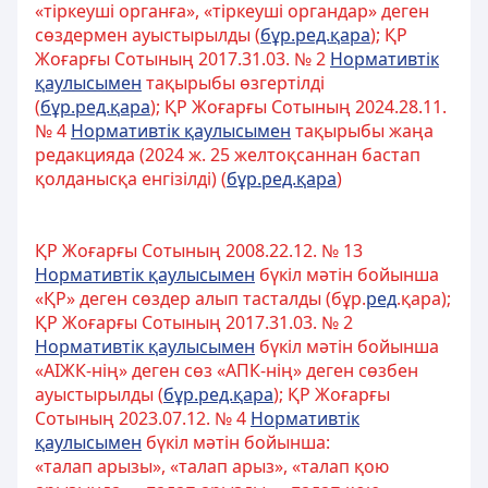
«тіркеуші органға», «тіркеуші органдар» деген
сөздермен ауыстырылды (
бұр.ред.қара
); ҚР
Жоғарғы Сотының 2017.31.03. № 2
Нормативтік
қаулысымен
тақырыбы өзгертілді
(
бұр.ред.қара
); ҚР Жоғарғы Сотының 2024.28.11.
№ 4
Нормативтік қаулысымен
тақырыбы жаңа
редакцияда (2024 ж. 25 желтоқсаннан бастап
қолданысқа енгізілді) (
бұр.ред.қара
)
ҚР Жоғарғы Сотының 2008.22.12. № 13
Нормативтік қаулысымен
бүкіл мәтін бойынша
«ҚР» деген сөздер алып тасталды (бұр.
ред
.қара);
ҚР Жоғарғы Сотының 2017.31.03. № 2
Нормативтік қаулысымен
бүкіл мәтін бойынша
«АІЖК-нің» деген сөз «АПК-нің» деген сөзбен
ауыстырылды (
бұр.ред.қара
); ҚР Жоғарғы
Сотының 2023.07.12. № 4
Нормативтік
қаулысымен
бүкіл мәтін бойынша:
«талап арызы», «талап арыз», «талап қою