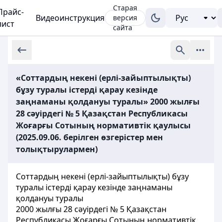
Старая
Прайс-
Видеоинструкция
версия
лист
сайта
«Соттардың некенi (ерлі-зайыптылықты)
бұзу туралы iстердi қарау кезінде
заңнаманы қолдануы туралы» 2000 жылғы
28 сәуірдегі № 5 Қазақстан Республикасы
Жоғарғы Сотының нормативтік қаулысы
(2025.09.06. берілген өзгерістер мен
толықтырулармен)
Соттардың некенi (ерлі-зайыптылықты) бұзу
туралы iстердi қарау кезінде заңнаманы
қолдануы туралы
2000 жылғы 28 сәуірдегі № 5 Қазақстан
Республикасы Жоғарғы Сотының нормативтік