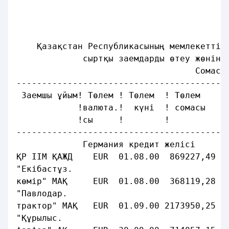
                                         
                                         
    Қазақстан Республикасының мемлекеттік
             сыртқы заемдарды өтеу жөнінд
                                   Сомасы
-----------------------------------------
 Заемшы ұйым! Төлем ! Төлем  ! Төлем     
            !валюта.!  күні  ! сомасы    
            !сы     !        !           
-----------------------------------------
             Германия кредит желісі
ҚР ІІМ ҚАЖД    EUR  01.08.00  869227,49  
"Екібастұз.
көмір" МАҚ     EUR  01.08.00  368119,28  
"Павлодар. 
трактор" МАҚ   EUR  01.09.00 2173950,25  
"Құрылыс. 