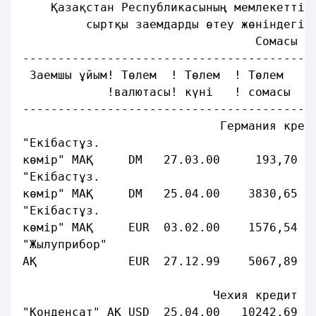
    Қазақстан Республикасының мемлекеттік
         сыртқы заемдарды өтеу жөніндегі 
                                 Сомасы
-----------------------------------------
 Заемшы ұйым! Төлем  ! Төлем  ! Төлем    
            !валютасы! күні   ! сомасы   
-----------------------------------------
                            Германия кред
"Екібастұз.
көмір" МАҚ     DМ   27.03.00     193,70  
"Екібастұз.
көмір" МАҚ     DМ   25.04.00    3830,65  
"Екібастұз.
көмір" МАҚ     EUR  03.02.00    1576,54  
"Жылуприбор"
АҚ             EUR  27.12.99    5067,89  
                           Чехия кредит ж
"Конденсат" АҚ USD  25.04.00   10242,69  