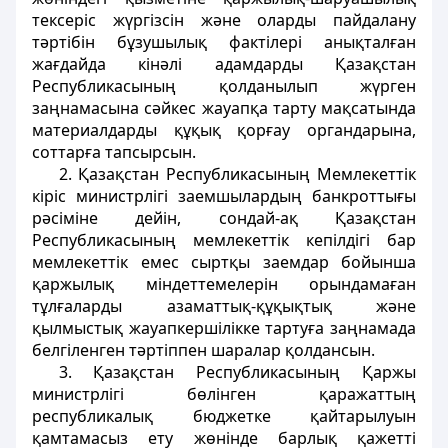
тексерiс жүргiзсiн және оларды пайдалану
тәртібін бұзушылық фактiлерi анықталған
жағдайда кiнәлi адамдарды Қазақстан
Республикасының қолданылып жүрген
заңнамасына сәйкес жауапқа тарту мақсатында
материалдарды құқық қорғау органдарына,
соттарға тапсырсын.
2. Қазақстан Республикасының Мемлекеттік
кiрiс министрлігі заемшылардың банкроттығы
рәсiмiне дейiн, сондай-ақ Қазақстан
Республикасының мемлекеттік кепілдігі бар
мемлекеттік емес сыртқы заемдар бойынша
қаржылық мiндеттемелерiн орындамаған
тұлғаларды азаматтық-құқықтық және
қылмыстық жауапкершілікке тартуға заңнамада
белгiленген тәртiппен шаралар қолдансын.
3. Қазақстан Республикасының Қаржы
министрлігі бөлінген қаражаттың
республикалық бюджетке қайтарылуын
қамтамасыз ету жөнінде барлық қажеттi