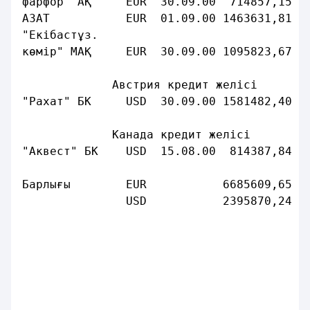
фарфор" АҚ     EUR  30.09.00  714857,15  
АЗАТ           EUR  01.09.00 1463631,81  
"Екібастұз.
көмір" МАҚ     EUR  30.09.00 1095823,67  
             Австрия кредит желісі
"Рахат" БК     USD  30.09.00 1581482,40  
             Канада кредит желісі
"Аквест" БК    USD  15.08.00  814387,84  
Барлығы        EUR           6685609,65  
               USD           2395870,24  
                                        Қ
                                         
                                         
                                         