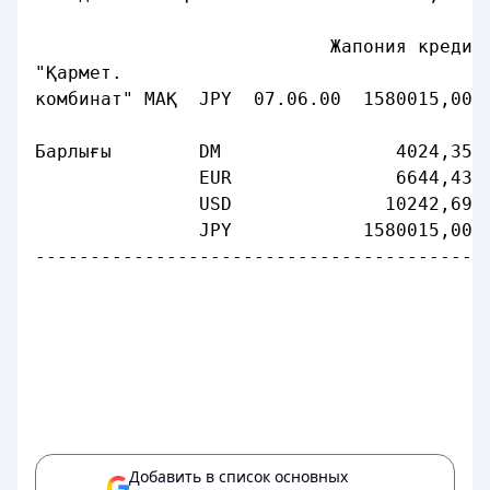
                           Жапония кредит
"Қармет.
комбинат" МАҚ  JPY  07.06.00  1580015,00 
Барлығы        DМ                4024,35 
               EUR               6644,43 
               USD              10242,69 
               JPY            1580015,00 
-----------------------------------------
Добавить в список основных