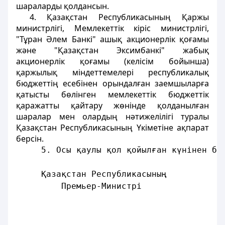
шараларды қолдансын.
4. Қазақстан Республикасының Қаржы
министрлігі, Мемлекеттік кіріс министрлігі,
"Тұран Әлем Банкі" ашық акционерлік қоғамы
және "Қазақстан Эксимбанкі" жабық
акционерлік қоғамы (келісім бойынша)
қаржылық міндеттемелері республикалық
бюджеттің есебінен орындалған заемшыларға
қатысты бөлінген мемлекеттік бюджеттік
қаражатты қайтару жөнінде қолданылған
шаралар мен олардың нәтижелілігі туралы
Қазақстан Республикасының Үкіметіне ақпарат
берсін.
     5. Осы қаулы қол қойылған күнiнен ба
     Қазақстан Республикасының
         Премьер-Министрі
                                        Қ
                                         