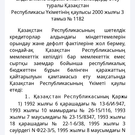
туралы Қазақстан
Республикасы Үкіметінің қаулысы 2000 жылғы 3
тамыз № 1182
Қазақстан Республикасының шетелдiк
кредиторлар алдындағы мiндеттемелерiн
орындау және дефолт фактілерiне жол бермеу,
сондай-ақ Қазақстан Республикасының
мемлекеттік кепiлдiгi бар мемлекеттік емес
сыртқы заемдар бойынша республикалық
бюджеттен бұрын бөлiнген қаражаттың
қайтарылуын қамтамасыз ету мақсатында
Қазақстан Республикасының Үкіметі қаулы
етеді:
     1. Қазақстан Республикасының Қаржы м
1) 1992 жылғы 6 қарашадағы № 13-6/И-947,
1993 жылғы 10 мамырдағы № 26-15/116, 1993
жылғы 7 маусымдағы № 23-15/8347, 1993 жылғы
18 қарашадағы № 22-1-6/38, 1995 жылғы 3
сәуірдегі N Ф22-3/5, 1995 жылғы 8 маусымдағы N