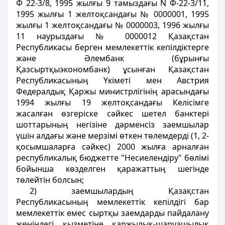
Ф 22-3/8, 1995 жылғы 9 тамыздағы N Ф-22-3/11,
1995 жылғы 1 желтоқсандағы № 0000001, 1995
жылғы 1 желтоқсандағы № 0000003, 1996 жылғы
11 наурыздағы № 0000012 Қазақстан
Республикасы берген мемлекеттік кепiлдiктерге
және Әлембанк (бұрынғы
Қазсыртқыэкономбанк) ұсынған Қазақстан
Республикасының Үкіметі мен Австрия
Федералдық Қаржы министрлігінiң арасындағы
1994 жылғы 19 желтоқсандағы Келісiмге
жасалған өзгерiске сәйкес шетел банктерi
шоттарының негiзіне дәрменсiз заемшылар
үшiн алдағы және мерзiмi өткен төлемдердi (1, 2-
қосымшаларға сәйкес) 2000 жылға арналған
республикалық бюджетте "Несиелендiру" бөлiмi
бойынша көзделген қаражаттың шегiнде
төлейтiн болсын;
2) заемшылардың Қазақстан
Республикасының мемлекеттік кепілдігі бар
мемлекеттік емес сыртқы заемдарды пайдалану
жөніндегі қызметiне қаржылық-шаруашылық