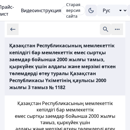
Старая
Прайс-
Видеоинструкция
версия
лист
сайта
Қазақстан Республикасының мемлекеттік
кепілдігі бар мемлекеттік емес сыртқы
заемдар бойынша 2000 жылғы тамыз,
қыркүйек үшін алдағы және мерзімі өткен
төлемдерді өтеу туралы Қазақстан
Республикасы Үкіметінің қаулысы 2000
жылғы 3 тамыз № 1182
Қазақстан Республикасының мемлекеттік
кепiлдiгi бар мемлекеттік
емес сыртқы заемдар бойынша 2000 жылғы
тамыз, қыркүйек үшiн
алдағы және мерзiмi өткен төлемдердi өтеу