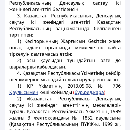
Республикасының Денсаулық сақтау iсi
жөніндегі агенттiгi белгiленсiн.
3. Қазақстан Республикасының Денсаулық
сақтау iсi жөніндегі агенттiгi Қазақстан
Республикасының заңнамасында белгіленген
тәртiппен:
1) Кәсiпорынның Жарғысын бекiтсiн және
оның әдiлет органында мемлекеттік қайта
тiркелуiн қамтамасыз етсiн;
2) осы қаулыдан туындайтын өзге де
шараларды қабылдасын.
4. Қазақстан Республикасы Үкіметінiң кейбір
шешiмдерiне мынадай толықтырулар енгiзiлсiн:
1)
ҚР Үкіметінің 2013.05.08. № 796
Қаулысымен
күші жойылды
(
бұр.ред.қара
)
2) «Қазақстан Республикасы Денсаулық
сақтау iсi жөніндегі агенттiгiнiң мәселелерi»
туралы Қазақстан Республикасы Yкіметінiң 1999
жылғы 3 желтоқсандағы № 1852 қаулысына
(Қазақстан Республикасының ПҮКЖ-ы, 1999 ж.,