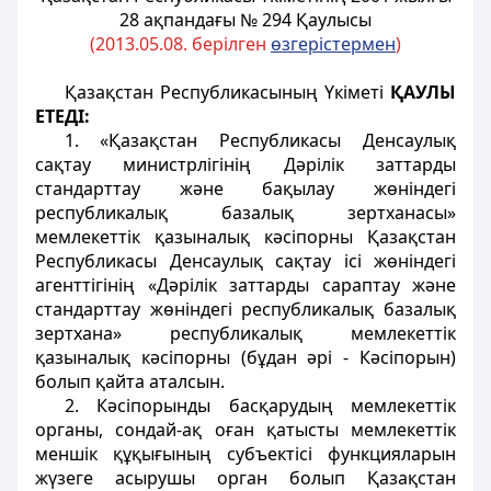
28 ақпандағы № 294 Қаулысы
(2013.05.08. берілген
өзгерістермен
)
Қазақстан Республикасының Yкіметі
ҚАУЛЫ
ЕТЕДІ:
1. «Қазақстан Республикасы Денсаулық
сақтау министрлігінiң Дәрiлiк заттарды
стандарттау және бақылау жөніндегі
республикалық базалық зертханасы»
мемлекеттік қазыналық кәсiпорны Қазақстан
Республикасы Денсаулық сақтау iсi жөніндегі
агенттiгiнiң «Дәрiлiк заттарды сараптау және
стандарттау жөніндегі республикалық базалық
зертхана» республикалық мемлекеттік
қазыналық кәсiпорны (бұдан әрi - Кәсiпорын)
болып қайта аталсын.
2. Кәсiпорынды басқарудың мемлекеттік
органы, сондай-ақ оған қатысты мемлекеттік
меншiк құқығының субъектiсi функцияларын
жүзеге асырушы орган болып Қазақстан