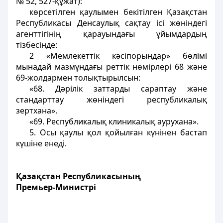
№ 52, 527-құжат):
көрсетiлген қаулымен бекітілген Қазақстан
Республикасы Денсаулық сақтау iсi жөніндегі
агенттiгiнiң қарауындағы ұйымдардың
тiзбесiнде:
2 «Мемлекеттік кәсiпорындар» бөлiмi
мынадай мазмұндағы реттiк нөмiрлерi 68 және
69-жолдармен толықтырылсын:
«68. Дәрiлiк заттарды сараптау және
стандарттау жөніндегі республикалық
зертхана».
«69. Республикалық клиникалық аурухана».
5. Осы қаулы қол қойылған күнінен бастап
күшiне енедi.
Қазақстан Республикасының
Премьер-Министрі