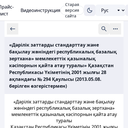
Старая
Прайс-
Видеоинструкция
версия
лист
сайта
«Дәрiлiк заттарды стандарттау және
бақылау жөніндегі республикалық базалық
зертхана» мемлекеттік қазыналық
кәсiпорнын қайта атау туралы» Қазақстан
Республикасы Үкіметінің 2001 жылғы 28
ақпандағы № 294 Қаулысы (2013.05.08.
берілген өзгерістермен)
«Дәрiлiк заттарды стандарттау және бақылау
жөніндегі республикалық
базалық зертхана»
мемлекеттік қазыналық кәсiпорнын қайта
атау
туралы
Қазақстан Республикасы Үкіметінің 2001
жылғы