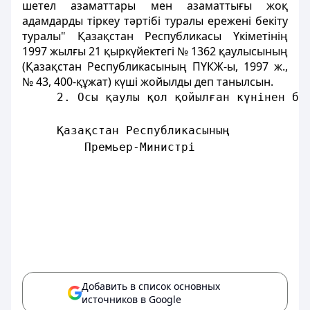
шетел азаматтары мен азаматтығы жоқ
адамдарды тіркеу тәртібі туралы ережені бекіту
туралы" Қазақстан Республикасы Үкіметінің
1997 жылғы 21 қыркүйектегі № 1362 қаулысының
(Қазақстан Республикасының ПҮКЖ-ы, 1997 ж.,
№ 43, 400-құжат) күші жойылды деп танылсын.
     2. Осы қаулы қол қойылған күнінен ба
     Қазақстан Республикасының
         Премьер-Министрі
Добавить в список основных
источников в Google