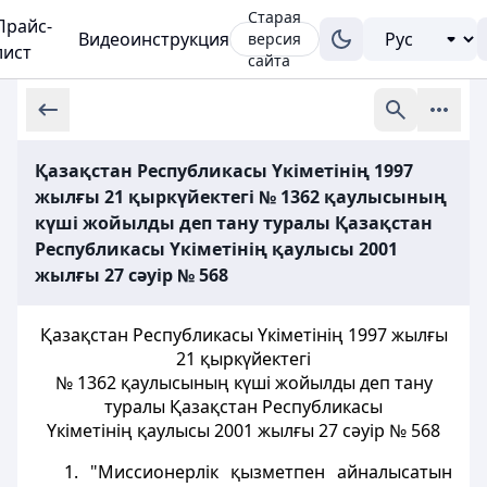
Старая
Прайс-
Видеоинструкция
версия
лист
сайта
Қазақстан Республикасы Үкіметінің 1997
жылғы 21 қыркүйектегі № 1362 қаулысының
күші жойылды деп тану туралы Қазақстан
Республикасы Үкіметінің қаулысы 2001
жылғы 27 сәуір № 568
Қазақстан Республикасы Үкіметінің 1997 жылғы
21 қыркүйектегі
№ 1362 қаулысының күші жойылды деп тану
туралы Қазақстан Республикасы
Үкіметінің қаулысы 2001 жылғы 27 сәуір № 568
1. "Миссионерлік қызметпен айналысатын