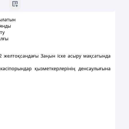
тылатын
иянды
ту
ылғы
2 желтоқсандағы Заңын іске асыру мақсатында
кәсіпорындар қызметкерлерінің денсаулығына