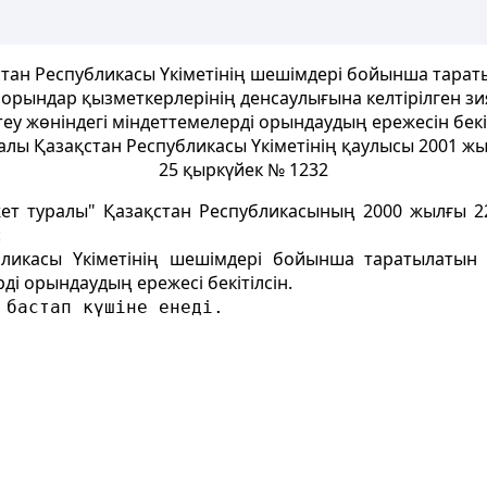
тан Республикасы Үкіметінің шешімдері бойынша тара
порындар қызметкерлерінің денсаулығына келтірілген з
теу жөніндегі міндеттемелерді орындаудың ережесін бекі
алы Қазақстан Республикасы Үкіметінің қаулысы 2001 ж
25 қыркүйек № 1232
ет туралы" Қазақстан Республикасының 2000 жылғы 2
:
бликасы Үкіметінің шешімдері бойынша таратылатын 
ді орындаудың ережесі бекітілсін.
 бастап күшіне енеді.