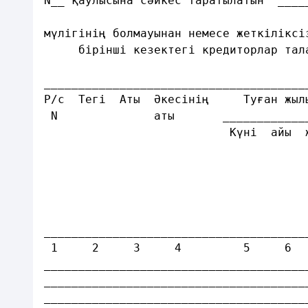
N__ қаулысына сәйкес таратылатын  ____
                                      
мүлігінің болмауынан немесе жеткіліксі
     бірінші кезектегі кредиторлар тал
______________________________________
Р/с  Тегі  Аты  Әкесінің     Туған жыл
 N              аты       ____________
                           Күні  айы  
                                      
                                      
                                      
                                      
                                      
______________________________________
 1     2     3     4         5     6  
______________________________________
______________________________________
______________________________________