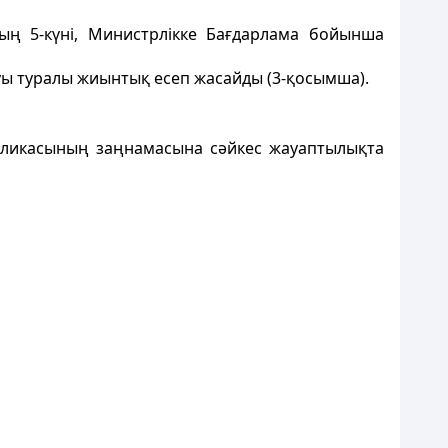
дың 5-күні, Министрлікке Бағдарлама бойынша
луы туралы жиынтық есеп жасайды (3-қосымша).
убликасының заңнамасына сәйкес жауаптылықта