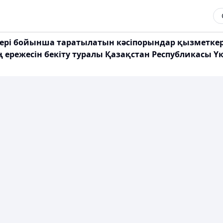
ері бойынша таратылатын кәсіпорындар қызметкер
 ережесін бекіту туралы Қазақстан Республикасы Ү