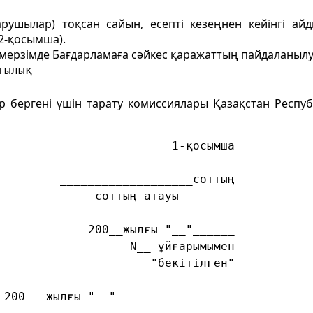
арушылар) тоқсан сайын, есепті кезеңнен кейінгі ай
2-қосымша).
та мерзімде Бағдарламаға сәйкес қаражаттың пайдаланы
тылық
ер бергені үшін тарату комиссиялары Қазақстан Респ
                         1-қосымша
         ___________________соттың
              соттың атауы
             200__жылғы "__"______
                   N__ ұйғарымымен
                      "бекітілген"
 200__ жылғы "__" __________