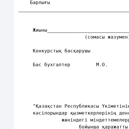
    Барлығы     
______________________________________
     Жиыны____________________________
                       (сомасы жазумен
     Конкурстық басқарушы             
     Бас бухгалтер         М.О.       
                                      
     "Қазақстан Республикасы Үкіметіні
     кәсіпорындар қызметкерлерінің ден
               жөніндегі міндеттемелер
                     бойынша қаражатты