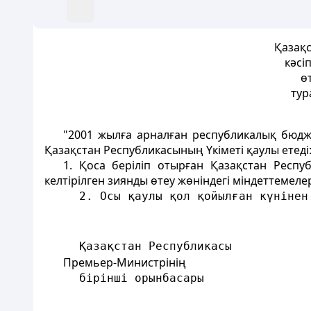
Қазақс
кәсі
ө
тур
"2001 жылға арналған республикалық бюдж
Қазақстан Республикасының Үкіметі қаулы етеді
1. Қоса беріліп отырған Қазақстан Респу
келтірілген зиянды өтеу жөніндегі міндеттемелер
     2. Осы қаулы қол қойылған күнінен
     Қазақстан Республикасы 
Премьер-Министрінің
     бірінші орынбасары