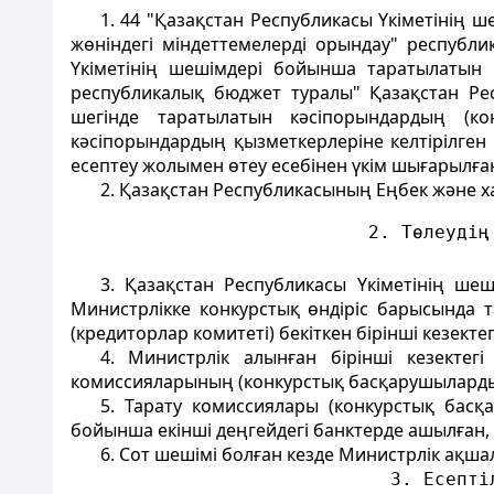
1. 44 "Қазақстан Республикасы Үкіметінің 
жөніндегі міндеттемелерді орындау" республ
Үкіметінің шешімдері бойынша таратылатын к
республикалық бюджет туралы" Қазақстан Ре
шегінде таратылатын кәсіпорындардың (ко
кәсіпорындардың қызметкерлеріне келтірілген
есептеу жолымен өтеу есебінен үкім шығарылға
2. Қазақстан Республикасының Еңбек және ха
                           2. Төлеудің
3. Қазақстан Республикасы Үкіметінің ш
Министрлікке конкурстық өндіріс барысында т
(кредиторлар комитеті) бекіткен бірінші кезекте
4. Министрлік алынған бірінші кезектегі
комиссияларының (конкурстық басқарушылардың
5. Тарату комиссиялары (конкурстық басқ
бойынша екінші деңгейдегі банктерде ашылған
6. Сот шешімі болған кезде Министрлік ақ
                             3. Есепті