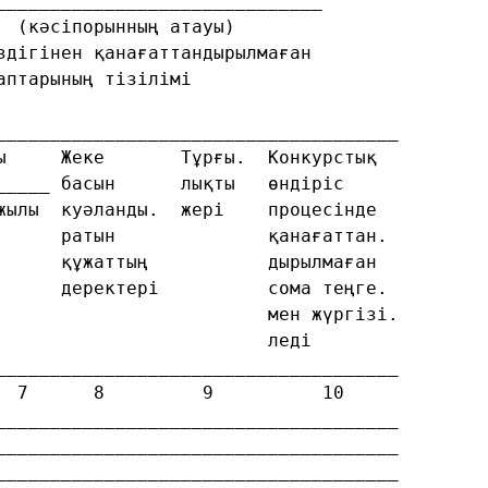
______________________________
  (кәсіпорынның атауы)
здігінен қанағаттандырылмаған
аптарының тізілімі
_____________________________________
ы     Жеке       Тұрғы.  Конкурстық
_____ басын      лықты   өндіріс
жылы  куәланды.  жері    процесінде
      ратын              қанағаттан.
      құжаттың           дырылмаған
      деректері          сома теңге.
                         мен жүргізі.
                         леді
_____________________________________
  7      8         9          10
_____________________________________
_____________________________________
_____________________________________