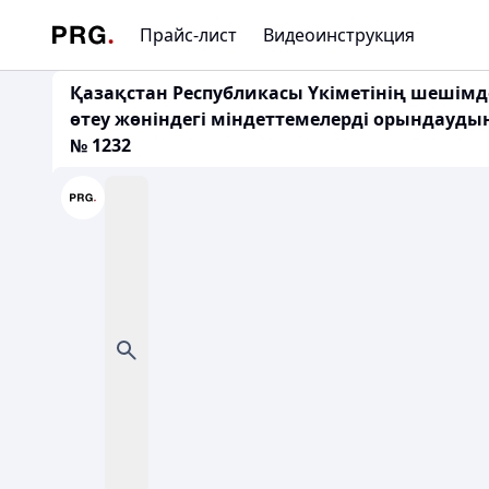
Прайс-лист
Видеоинструкция
Қазақстан Республикасы Үкіметінің шешімд
өтеу жөніндегі міндеттемелерді орындаудың
№ 1232