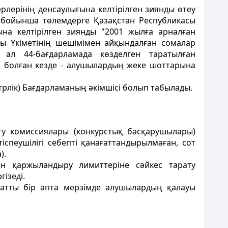
рлерінің денсаулығына келтірілген зиянды өтеу
) бойынша төлемдерге Қазақстан Республикасы
на келтірілген зиянды "2001 жылға арналған
ы Үкіметінің шешімімен айқындалған сомалар
 ал 44-бағдарламада көзделген таратылған
мі болған кезде - алушылардың жеке шоттарына
стрлік) Бағдарламаның әкімшісі болып табылады.
ту комиссиялары (конкурстық басқарушылары)
спеушілігі себепті қанағаттандырылмаған, сот
).
ған қаржыландыру лимиттеріне сәйкес тарату
ізеді.
жатты бір апта мерзімде алушылардың қалауы
.