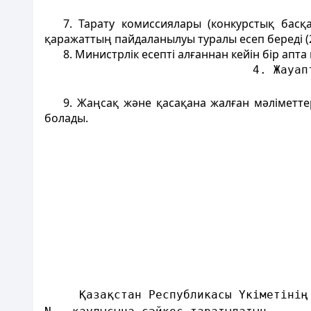
7. Тарату комиссиялары (конкурстық басқ
қаражаттың пайдаланылуы туралы есеп береді (
8. Министрлік есепті алғаннан кейін бір ап
                              4. Жауап
9. Жаңсақ және қасақана жалған мәліметт
болады.
                                      
                                      
                                      
                                      
                                      
                                      
     Қазақстан Республикасы Үкіметінің