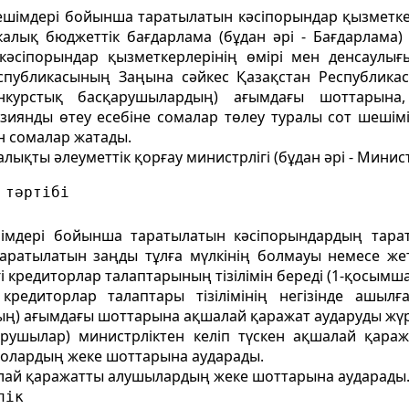
шешімдері бойынша таратылатын кәсіпорындар қызметке
икалық бюджеттік бағдарлама (бұдан әрі - Бағдарлама
әсіпорындар қызметкерлерінің өмірі мен денсаулығы
спубликасының Заңына сәйкес Қазақстан Республикас
нкурстық басқарушылардың) ағымдағы шоттарына,
 зиянды өтеу есебіне сомалар төлеу туралы сот шеші
н сомалар жатады.
лықты әлеуметтік қорғау министрлігі (бұдан әрі - Мини
 тәртібі
ешімдері бойынша таратылатын кәсіпорындардың тара
аратылатын заңды тұлға мүлкінің болмауы немесе жеті
гі кредиторлар талаптарының тізілімін береді (1-қосымша
 кредиторлар талаптары тізілімінің негізінде ашыл
) ағымдағы шоттарына ақшалай қаражат аударуды жүрг
арушылар) министрліктен келіп түскен ақшалай қара
, олардың жеке шоттарына аударады.
шалай қаражатты алушылардың жеке шоттарына аударады
лік