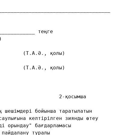
_____________________________________
____________ теңге
)
        (Т.А.Ә., қолы)
        (Т.А.Ә., қолы)
                    2-қосымша
ң шешімдері бойынша таратылатын
саулығына келтірілген зиянды өтеу
ді орындау" бағдарламасы
 пайдалану туралы