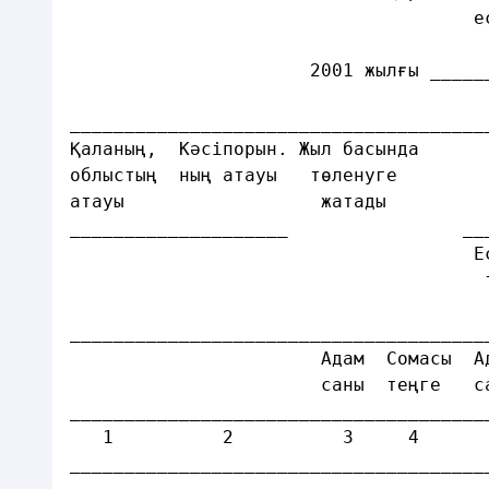
                                     е
                      2001 жылғы _____
______________________________________
Қаланың,  Кәсіпорын. Жыл басында      
облыстың  ның атауы   төленуге        
атауы                  жатады         
____________________                __
                                     Е
                                      
                                      
______________________________________
                       Адам  Сомасы  А
                       саны  теңге   с
______________________________________
   1          2          3     4      
______________________________________