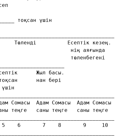
сеп
_____ тоқсан үшін
_____________________________________
     Төленді          Есептік кезең. 
                       нің аяғында
                       төленбегені 
_____________________
септік      Жыл басы.
тоқсан      нан бері
 үшін      
_____________________________________
дам Сомасы  Адам Сомасы  Адам Сомасы 
аны теңге   саны теңге   саны теңге  
_____________________________________
 5    6       7    8       9     10 
_____________________________________