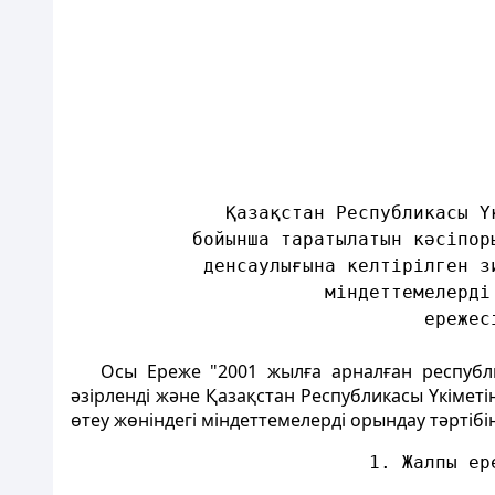
                                      
                                      
                                      
                                      
                                      
              Қазақстан Республикасы Ү
           бойынша таратылатын кәсіпор
            денсаулығына келтірілген з
                       міндеттемелерді
                                ережес
Осы Ереже "2001 жылға арналған республ
әзірленді және Қазақстан Республикасы Үкімет
өтеу жөніндегі міндеттемелерді орындау тәртібін
                           1. Жалпы ер