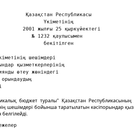
         Қазақстан Республикасы
               Үкіметінің
        2001 жылғы 25 қыркүйектегі
           № 1232 қаулысымен 
               бекітілген
кіметінің шешімдері
ындар қызметкерлерінің 
иянды өтеу жөніндегі
 орындаудың
і
икалық бюджет туралы" Қазақстан Республикасының
інің шешімдері бойынша таратылатын кәсіпорындар қыз
 белгілейді.
ежелер